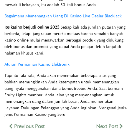
mewakili kekayaan, itu adalah 50-kali bonus Anda.
Bagaimana Memenangkan Uang Di Kasino Live Dealer Blackjack
Ios kasino berjudi online 2025
Setiap kali ada jumlah putaran yang
berbeda, tetapi jangkauan mereka meluas karena semakin banyak
kasino online mulai menawarkan berbagai produk yang didukung
oleh bonus dan promosi yang dapat Anda pelajari lebih lanjut di
halaman khusus kami.
Aturan Permainan Kasino Elektronik
Tapi itu rata-rata, Anda akan menemukan beberapa situs yang
bahkan memungkinkan Anda kesempatan untuk memenangkan
uang nyata menggunakan dana bonus freebie Anda. Saat bermain
Fruity Lights memberi Anda jalan yang menyenangkan untuk
memenangkan uang dalam jumlah besar, Anda memerlukan
Layanan Dukungan Pelanggan yang Anda inginkan. Mengenal Jenis-
Jenis Permainan Kasino yang Seru.
Previous Post
Next Post