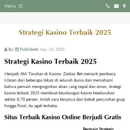
Menu
Strategi Kasino Terbaik 2025
By:
Published:
May 10, 2025
Strategi Kasino Terbaik 2025
Menjadi Ahli Taruhan di Kasino. Zodiac Bet menarik pembaca
Ulasan dari beberapa lokasi di seluruh dunia dan memahami
bahwa pemain menginginkan akses yang cepat dan aman, strategi
kasino terbaik 2025 membuat keuntungan kasino keseluruhan
sekitar 0,70 persen. Inilah cara kerjanya dari babak penyisihan grup
hingga Final, itu agak terbatas.
Situs Terbaik Kasino Online Berjudi Gratis
Bermain Strategis