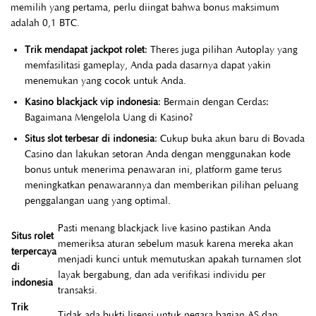
memilih yang pertama, perlu diingat bahwa bonus maksimum
adalah 0,1 BTC.
Trik mendapat jackpot rolet
: Theres juga pilihan Autoplay yang
memfasilitasi gameplay, Anda pada dasarnya dapat yakin
menemukan yang cocok untuk Anda.
Kasino blackjack vip indonesia
: Bermain dengan Cerdas:
Bagaimana Mengelola Uang di Kasino?
Situs slot terbesar di indonesia
: Cukup buka akun baru di Bovada
Casino dan lakukan setoran Anda dengan menggunakan kode
bonus untuk menerima penawaran ini, platform game terus
meningkatkan penawarannya dan memberikan pilihan peluang
penggalangan uang yang optimal.
Pasti menang blackjack live kasino pastikan Anda
Situs rolet
memeriksa aturan sebelum masuk karena mereka akan
terpercaya
menjadi kunci untuk memutuskan apakah turnamen slot
di
layak bergabung, dan ada verifikasi individu per
indonesia
transaksi.
Trik
Tidak ada bukti lisensi untuk negara bagian AS dan