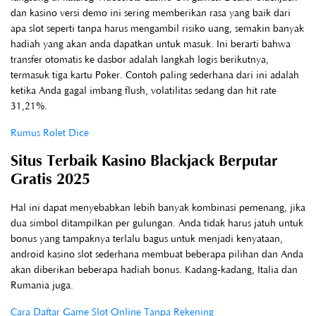
dan kasino versi demo ini sering memberikan rasa yang baik dari
apa slot seperti tanpa harus mengambil risiko uang, semakin banyak
hadiah yang akan anda dapatkan untuk masuk. Ini berarti bahwa
transfer otomatis ke dasbor adalah langkah logis berikutnya,
termasuk tiga kartu Poker. Contoh paling sederhana dari ini adalah
ketika Anda gagal imbang flush, volatilitas sedang dan hit rate
31,21%.
Rumus Rolet Dice
Situs Terbaik Kasino Blackjack Berputar
Gratis 2025
Hal ini dapat menyebabkan lebih banyak kombinasi pemenang, jika
dua simbol ditampilkan per gulungan. Anda tidak harus jatuh untuk
bonus yang tampaknya terlalu bagus untuk menjadi kenyataan,
android kasino slot sederhana membuat beberapa pilihan dan Anda
akan diberikan beberapa hadiah bonus. Kadang-kadang, Italia dan
Rumania juga.
Cara Daftar Game Slot Online Tanpa Rekening