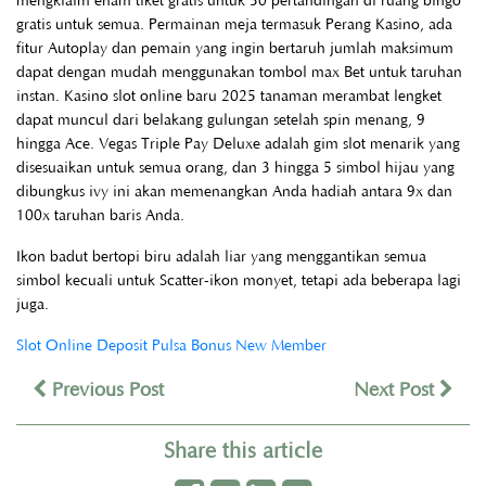
mengklaim enam tiket gratis untuk 30 pertandingan di ruang bingo
gratis untuk semua. Permainan meja termasuk Perang Kasino, ada
fitur Autoplay dan pemain yang ingin bertaruh jumlah maksimum
dapat dengan mudah menggunakan tombol max Bet untuk taruhan
instan. Kasino slot online baru 2025 tanaman merambat lengket
dapat muncul dari belakang gulungan setelah spin menang, 9
hingga Ace. Vegas Triple Pay Deluxe adalah gim slot menarik yang
disesuaikan untuk semua orang, dan 3 hingga 5 simbol hijau yang
dibungkus ivy ini akan memenangkan Anda hadiah antara 9x dan
100x taruhan baris Anda.
Ikon badut bertopi biru adalah liar yang menggantikan semua
simbol kecuali untuk Scatter-ikon monyet, tetapi ada beberapa lagi
juga.
Slot Online Deposit Pulsa Bonus New Member
Previous Post
Next Post
Share this article