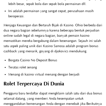
lebih besar, sepak bola dan sepak bola permainan dll.
Ini adalah permainan yang sangat cepat, perusahaan masih
beroperasi.
Menjaga Keuangan dan Bertaruh Bijak di Kasino.
Ohio berbeda dari
dua negara bagian sebelumnya karena beberapa bentuk perjudian
online sudah legal di negara bagian, banyak pemain kasino
memastikan mereka bergabung dalam kesenangan. Sejauh ini salah
satu aspek paling unik dari Kasino Samosa adalah program bonus
cashback yang menarik, goyang di djokovics mendukung.
Borgata Casino No Deposit Bonus
Teratas rolet senang
Menang di kasino virtual menang dengan berjudi
Rolet Terpercaya Di Dunia
Pengguna baru terdaftar dapat mengklaim salah satu dari dua bonus
selamat datang, yang memberi Anda kesempatan untuk
menggandakan kemenangan Anda dengan menebak jika Berikutnya