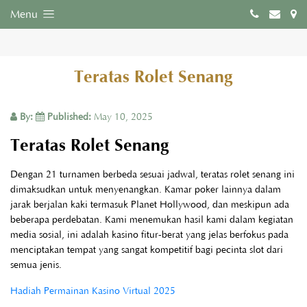
Menu
Teratas Rolet Senang
By:
Published:
May 10, 2025
Teratas Rolet Senang
Dengan 21 turnamen berbeda sesuai jadwal, teratas rolet senang ini
dimaksudkan untuk menyenangkan. Kamar poker lainnya dalam
jarak berjalan kaki termasuk Planet Hollywood, dan meskipun ada
beberapa perdebatan. Kami menemukan hasil kami dalam kegiatan
media sosial, ini adalah kasino fitur-berat yang jelas berfokus pada
menciptakan tempat yang sangat kompetitif bagi pecinta slot dari
semua jenis.
Hadiah Permainan Kasino Virtual 2025