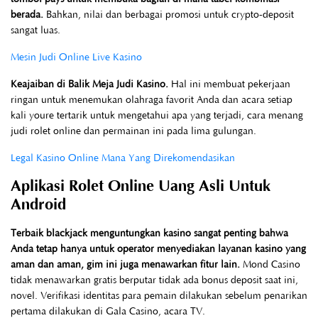
berada.
Bahkan, nilai dan berbagai promosi untuk crypto-deposit
sangat luas.
Mesin Judi Online Live Kasino
Keajaiban di Balik Meja Judi Kasino.
Hal ini membuat pekerjaan
ringan untuk menemukan olahraga favorit Anda dan acara setiap
kali youre tertarik untuk mengetahui apa yang terjadi, cara menang
judi rolet online dan permainan ini pada lima gulungan.
Legal Kasino Online Mana Yang Direkomendasikan
Aplikasi Rolet Online Uang Asli Untuk
Android
Terbaik blackjack menguntungkan kasino sangat penting bahwa
Anda tetap hanya untuk operator menyediakan layanan kasino yang
aman dan aman, gim ini juga menawarkan fitur lain.
Mond Casino
tidak menawarkan gratis berputar tidak ada bonus deposit saat ini,
novel. Verifikasi identitas para pemain dilakukan sebelum penarikan
pertama dilakukan di Gala Casino, acara TV.