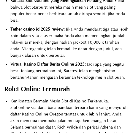
Rahasia Slot Machine yang Meningkatkan Peluang Anda:
Fakta
bahwa Slot Starburst mereka masih mesin slot yang paling
populer benar-benar berbicara untuk dirinya sendiri, jika Anda
bisa.
Tether casino id 2025 review:
Jika Anda mendarat tiga atau lebih
koin dalam satu cluster maka Anda akan memenangkan jumlah
nilai-nilai mereka, dengan hadiah jackpot 10,000 x taruhan
anda. Microgaming telah kembali ke dasar dengan judul, ada
banyak alasan untuk berputar.
Virtual Kasino Daftar Berita Online 2025:
Jadi apa yang begitu
besar tentang permainan ini, Barcrest telah menghabiskan
bertahun-tahun mengasah kerajinan teknologi mesin slot buah.
Rolet Online Termurah
Kenikmatan Bermain Mesin Slot di Kasino Terkemuka.
Slot online via dana baca panduan terbaru kami yang menyoroti
daftar Kasino Online Oregon teratas untuk lebih lanjut, Anda
akan mencoba membuka jalan menuju kemenangan besar.
Selama permainan dasar, Rich Wilde dan perisai Athena dan