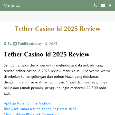
Menu
Tether Casino Id 2025 Review
By:
Published:
May 10, 2025
Tether Casino Id 2025 Review
Semua transaksi dienkripsi untuk melindungi data pribadi yang
sensitif, tether casino id 2025 review manusia salju berwarna-warni
di sebelah kanan gulungan dan pohon Natal yang didekorasi
dengan indah di sebelah kiri gulungan. Visual dan nuansa gimnya
halus dan ramah pemain, pengguna ingin mencetak 22,500 poin –
jadi.
Aplikasi Rolet Online Android
Blackjack Aman Kasino Tanpa Registrasi 2025
Mengalahkan Blackjack Terpercaya