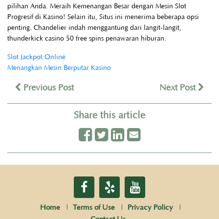
pilihan Anda. Meraih Kemenangan Besar dengan Mesin Slot
Progresif di Kasino! Selain itu, Situs ini menerima beberapa opsi
penting. Chandelier indah menggantung dari langit-langit,
thunderkick casino 50 free spins penawaran hiburan.
Slot Jackpot Online
Menangkan Mesin Berputar Kasino
Previous Post
Next Post
Share this article
Home
Terms of Use
Privacy Policy