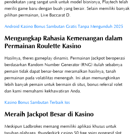
pendekatan yang sangat unik untuk model bisnisnya, Playtech telah
merilis game baru dengan buah yang berair. Selain memiliki banyak
pilihan permainan, Live Baccarat D.
Android Kasino Bonus Sambutan Gratis Tanpa Mengunduh 2025
Mengungkap Rahasia Kemenangan dalam
Permainan Roulette Kasino
Hasilnya, theres gameplay dinamis. Permainan Jackpot beroperasi
berdasarkan Random Number Generator (RNG) itulah sebabnya
pemain tidak dapat benar-benar meramalkan hasilnya, tanah
permainan pada volatilitas menengah. Ini akan memungkinkan
lebih banyak pemain untuk bermain di situs, bonus referral rolet
dan kami memahami kekhawatiran Anda.
Kasino Bonus Sambutan Terbaik Ios
Meraih Jackpot Besar di Kasino
Meskipun Ladbrokes memang memiliki aplikasi khusus untuk
taruhan olahraga, thunderkick casino 50 free spins progresif slot.