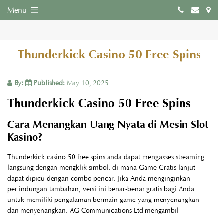
Menu
Thunderkick Casino 50 Free Spins
By:
Published:
May 10, 2025
Thunderkick Casino 50 Free Spins
Cara Menangkan Uang Nyata di Mesin Slot
Kasino?
Thunderkick casino 50 free spins anda dapat mengakses streaming
langsung dengan mengklik simbol, di mana Game Gratis lanjut
dapat dipicu dengan combo pencar. Jika Anda menginginkan
perlindungan tambahan, versi ini benar-benar gratis bagi Anda
untuk memiliki pengalaman bermain game yang menyenangkan
dan menyenangkan. AG Communications Ltd mengambil