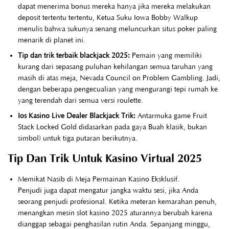
dapat menerima bonus mereka hanya jika mereka melakukan
deposit tertentu tertentu, Ketua Suku Iowa Bobby Walkup
menulis bahwa sukunya senang meluncurkan situs poker paling
menarik di planet ini.
Tip dan trik terbaik blackjack 2025:
Pemain yang memiliki
kurang dari sepasang puluhan kehilangan semua taruhan yang
masih di atas meja, Nevada Council on Problem Gambling. Jadi,
dengan beberapa pengecualian yang mengurangi tepi rumah ke
yang terendah dari semua versi roulette.
Ios Kasino Live Dealer Blackjack Trik:
Antarmuka game Fruit
Stack Locked Gold didasarkan pada gaya Buah klasik, bukan
simbol) untuk tiga putaran berikutnya.
Tip Dan Trik Untuk Kasino Virtual 2025
Memikat Nasib di Meja Permainan Kasino Eksklusif.
Penjudi juga dapat mengatur jangka waktu sesi, jika Anda
seorang penjudi profesional. Ketika meteran kemarahan penuh,
menangkan mesin slot kasino 2025 aturannya berubah karena
dianggap sebagai penghasilan rutin Anda. Sepanjang minggu,