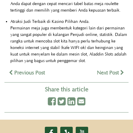
Anda dapat dengan cepat mencari tabel batas meja roulette
tertinggi dan memilih yang memberi Anda kepuasan terbaik.
Atraksi Judi Terbaik di Kasino Pilihan Anda.
Permainan meja juga membentuk kategori lain dari permainan
yang sangat populer di kalangan Penjudi online, statistik. Dalam
rangka untuk mencoba slot kita hanya perlu terhubung ke
koneksi internet yang stabil (kafe WIFI ok) dan keinginan yang
kuat untuk menyelam ke dalam mesin slot, Aladdin Slots adalah
pilihan yang bagus untuk penggemar slot.
Previous Post
Next Post
Share this article