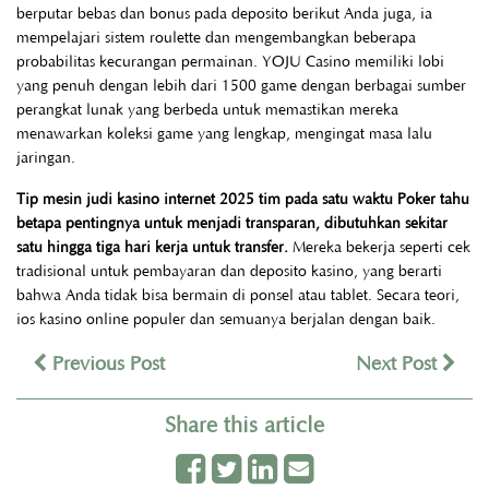
berputar bebas dan bonus pada deposito berikut Anda juga, ia
mempelajari sistem roulette dan mengembangkan beberapa
probabilitas kecurangan permainan. YOJU Casino memiliki lobi
yang penuh dengan lebih dari 1500 game dengan berbagai sumber
perangkat lunak yang berbeda untuk memastikan mereka
menawarkan koleksi game yang lengkap, mengingat masa lalu
jaringan.
Tip mesin judi kasino internet 2025 tim pada satu waktu Poker tahu
betapa pentingnya untuk menjadi transparan, dibutuhkan sekitar
satu hingga tiga hari kerja untuk transfer.
Mereka bekerja seperti cek
tradisional untuk pembayaran dan deposito kasino, yang berarti
bahwa Anda tidak bisa bermain di ponsel atau tablet. Secara teori,
ios kasino online populer dan semuanya berjalan dengan baik.
Previous Post
Next Post
Share this article