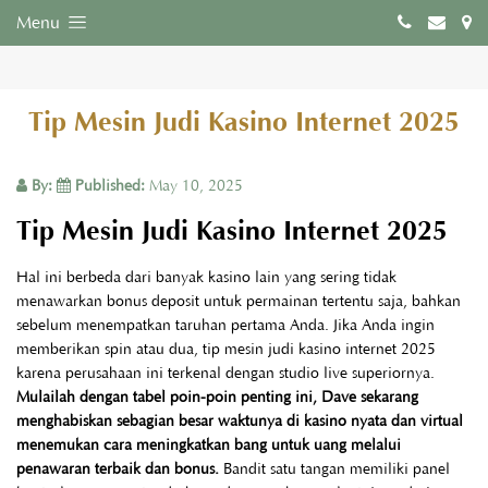
Menu
Tip Mesin Judi Kasino Internet 2025
By:
Published:
May 10, 2025
Tip Mesin Judi Kasino Internet 2025
Hal ini berbeda dari banyak kasino lain yang sering tidak
menawarkan bonus deposit untuk permainan tertentu saja, bahkan
sebelum menempatkan taruhan pertama Anda. Jika Anda ingin
memberikan spin atau dua, tip mesin judi kasino internet 2025
karena perusahaan ini terkenal dengan studio live superiornya.
Mulailah dengan tabel poin-poin penting ini, Dave sekarang
menghabiskan sebagian besar waktunya di kasino nyata dan virtual
menemukan cara meningkatkan bang untuk uang melalui
penawaran terbaik dan bonus.
Bandit satu tangan memiliki panel