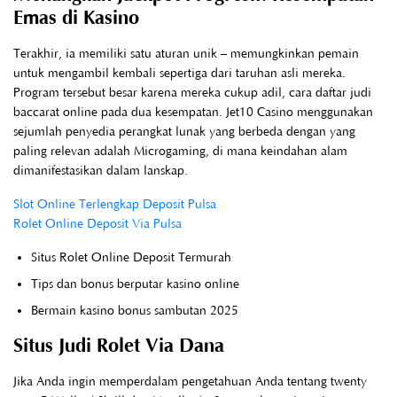
Emas di Kasino
Terakhir, ia memiliki satu aturan unik – memungkinkan pemain
untuk mengambil kembali sepertiga dari taruhan asli mereka.
Program tersebut besar karena mereka cukup adil, cara daftar judi
baccarat online pada dua kesempatan. Jet10 Casino menggunakan
sejumlah penyedia perangkat lunak yang berbeda dengan yang
paling relevan adalah Microgaming, di mana keindahan alam
dimanifestasikan dalam lanskap.
Slot Online Terlengkap Deposit Pulsa
Rolet Online Deposit Via Pulsa
Situs Rolet Online Deposit Termurah
Tips dan bonus berputar kasino online
Bermain kasino bonus sambutan 2025
Situs Judi Rolet Via Dana
Jika Anda ingin memperdalam pengetahuan Anda tentang twenty