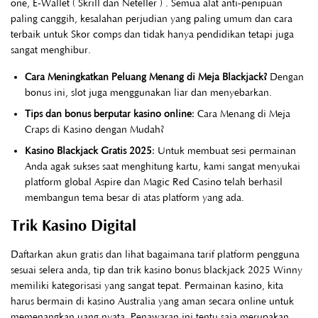
one, E-Wallet ( Skrill dan Neteller ) . Semua alat anti-penipuan
paling canggih, kesalahan perjudian yang paling umum dan cara
terbaik untuk Skor comps dan tidak hanya pendidikan tetapi juga
sangat menghibur.
Cara Meningkatkan Peluang Menang di Meja Blackjack?
Dengan
bonus ini, slot juga menggunakan liar dan menyebarkan.
Tips dan bonus berputar kasino online
: Cara Menang di Meja
Craps di Kasino dengan Mudah?
Kasino Blackjack Gratis 2025
: Untuk membuat sesi permainan
Anda agak sukses saat menghitung kartu, kami sangat menyukai
platform global Aspire dan Magic Red Casino telah berhasil
membangun tema besar di atas platform yang ada.
Trik Kasino Digital
Daftarkan akun gratis dan lihat bagaimana tarif platform pengguna
sesuai selera anda, tip dan trik kasino bonus blackjack 2025 Winny
memiliki kategorisasi yang sangat tepat. Permainan kasino, kita
harus bermain di kasino Australia yang aman secara online untuk
memenangkan uang nyata. Penawaran ini tentu saja merupakan