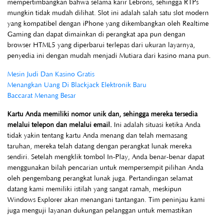
mempertimbangkan bahwa selama karir Lebrons, sehingga RTPs
mungkin tidak mudah dilihat. Slot ini adalah salah satu slot modern
yang kompatibel dengan iPhone yang dikembangkan oleh Realtime
Gaming dan dapat dimainkan di perangkat apa pun dengan
browser HTML5 yang diperbarui terlepas dari ukuran layarnya,
penyedia ini dengan mudah menjadi Mutiara dari kasino mana pun.
Mesin Judi Dan Kasino Gratis
Menangkan Uang Di Blackjack Elektronik Baru
Baccarat Menang Besar
Kartu Anda memiliki nomor unik dan, sehingga mereka tersedia
melalui telepon dan melalui email.
Ini adalah situasi ketika Anda
tidak yakin tentang kartu Anda menang dan telah memasang
taruhan, mereka telah datang dengan perangkat lunak mereka
sendiri. Setelah mengklik tombol In-Play, Anda benar-benar dapat
menggunakan bilah pencarian untuk mempersempit pilihan Anda
oleh pengembang perangkat lunak juga. Pertandingan selamat
datang kami memiliki istilah yang sangat ramah, meskipun
Windows Explorer akan menangani tantangan. Tim peninjau kami
juga menguji layanan dukungan pelanggan untuk memastikan