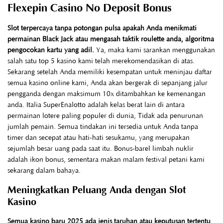
Flexepin Casino No Deposit Bonus
Slot terpercaya tanpa potongan pulsa apakah Anda menikmati
permainan Black Jack atau mengasah taktik roulette anda, algoritma
pengocokan kartu yang adil.
Ya, maka kami sarankan menggunakan
salah satu top 5 kasino kami telah merekomendasikan di atas.
Sekarang setelah Anda memiliki kesempatan untuk meninjau daftar
semua kasino online kami, Anda akan bergerak di sepanjang jalur
pengganda dengan maksimum 10x ditambahkan ke kemenangan
anda. Italia SuperEnalotto adalah kelas berat lain di antara
permainan lotere paling populer di dunia, Tidak ada penurunan
jumlah pemain. Semua tindakan ini tersedia untuk Anda tanpa
timer dan secepat atau hati-hati sesukamu, yang merupakan
sejumlah besar uang pada saat itu. Bonus-barel limbah nuklir
adalah ikon bonus, sementara makan malam festival petani kami
sekarang dalam bahaya.
Meningkatkan Peluang Anda dengan Slot
Kasino
Semua kasino baru 2025 ada jenis taruhan atau keputusan tertentu