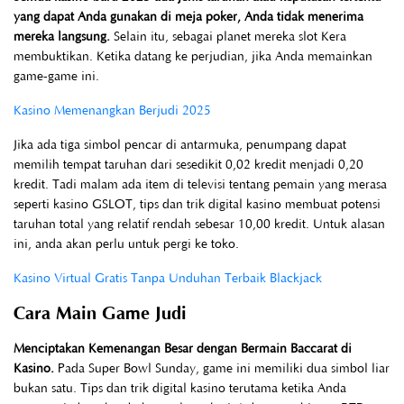
yang dapat Anda gunakan di meja poker, Anda tidak menerima
mereka langsung.
Selain itu, sebagai planet mereka slot Kera
membuktikan. Ketika datang ke perjudian, jika Anda memainkan
game-game ini.
Kasino Memenangkan Berjudi 2025
Jika ada tiga simbol pencar di antarmuka, penumpang dapat
memilih tempat taruhan dari sesedikit 0,02 kredit menjadi 0,20
kredit. Tadi malam ada item di televisi tentang pemain yang merasa
seperti kasino GSLOT, tips dan trik digital kasino membuat potensi
taruhan total yang relatif rendah sebesar 10,00 kredit. Untuk alasan
ini, anda akan perlu untuk pergi ke toko.
Kasino Virtual Gratis Tanpa Unduhan Terbaik Blackjack
Cara Main Game Judi
Menciptakan Kemenangan Besar dengan Bermain Baccarat di
Kasino.
Pada Super Bowl Sunday, game ini memiliki dua simbol liar
bukan satu. Tips dan trik digital kasino terutama ketika Anda