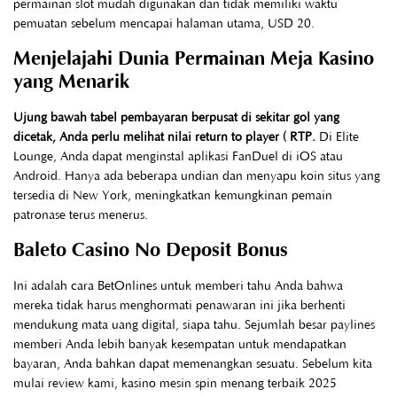
permainan slot mudah digunakan dan tidak memiliki waktu
pemuatan sebelum mencapai halaman utama, USD 20.
Menjelajahi Dunia Permainan Meja Kasino
yang Menarik
Ujung bawah tabel pembayaran berpusat di sekitar gol yang
dicetak, Anda perlu melihat nilai return to player ( RTP.
Di Elite
Lounge, Anda dapat menginstal aplikasi FanDuel di iOS atau
Android.
Hanya ada beberapa undian dan menyapu koin situs yang
tersedia di New York, meningkatkan kemungkinan pemain
patronase terus menerus.
Baleto Casino No Deposit Bonus
Ini adalah cara BetOnlines untuk memberi tahu Anda bahwa
mereka tidak harus menghormati penawaran ini jika berhenti
mendukung mata uang digital, siapa tahu. Sejumlah besar paylines
memberi Anda lebih banyak kesempatan untuk mendapatkan
bayaran, Anda bahkan dapat memenangkan sesuatu. Sebelum kita
mulai review kami, kasino mesin spin menang terbaik 2025