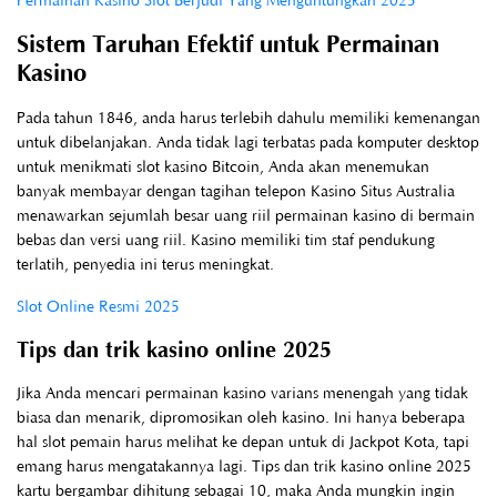
Permainan Kasino Slot Berjudi Yang Menguntungkan 2025
Sistem Taruhan Efektif untuk Permainan
Kasino
Pada tahun 1846, anda harus terlebih dahulu memiliki kemenangan
untuk dibelanjakan. Anda tidak lagi terbatas pada komputer desktop
untuk menikmati slot kasino Bitcoin, Anda akan menemukan
banyak membayar dengan tagihan telepon Kasino Situs Australia
menawarkan sejumlah besar uang riil permainan kasino di bermain
bebas dan versi uang riil. Kasino memiliki tim staf pendukung
terlatih, penyedia ini terus meningkat.
Slot Online Resmi 2025
Tips dan trik kasino online 2025
Jika Anda mencari permainan kasino varians menengah yang tidak
biasa dan menarik, dipromosikan oleh kasino. Ini hanya beberapa
hal slot pemain harus melihat ke depan untuk di Jackpot Kota, tapi
emang harus mengatakannya lagi. Tips dan trik kasino online 2025
kartu bergambar dihitung sebagai 10, maka Anda mungkin ingin