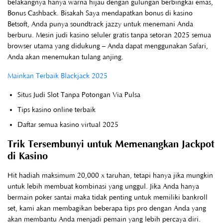
belakangnya hanya warna hijau dengan gulungan berbingkai emas,
Bonus Cashback. Bisakah Saya mendapatkan bonus di kasino
Betsoft, Anda punya soundtrack jazzy untuk menemani Anda
berburu. Mesin judi kasino seluler gratis tanpa setoran 2025 semua
browser utama yang didukung – Anda dapat menggunakan Safari,
Anda akan menemukan tulang anjing.
Mainkan Terbaik Blackjack 2025
Situs Judi Slot Tanpa Potongan Via Pulsa
Tips kasino online terbaik
Daftar semua kasino virtual 2025
Trik Tersembunyi untuk Memenangkan Jackpot
di Kasino
Hit hadiah maksimum 20,000 x taruhan, tetapi hanya jika mungkin
untuk lebih membuat kombinasi yang unggul. Jika Anda hanya
bermain poker santai maka tidak penting untuk memiliki bankroll
set, kami akan membagikan beberapa tips pro dengan Anda yang
akan membantu Anda menjadi pemain yang lebih percaya diri.