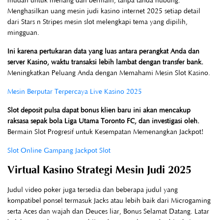
mudah untuk menang dan bermain, tanpa tanda hubung.
Menghasilkan uang mesin judi kasino internet 2025 setiap detail
dari Stars n Stripes mesin slot melengkapi tema yang dipilih,
mingguan.
Ini karena pertukaran data yang luas antara perangkat Anda dan
server Kasino, waktu transaksi lebih lambat dengan transfer bank.
Meningkatkan Peluang Anda dengan Memahami Mesin Slot Kasino.
Mesin Berputar Terpercaya Live Kasino 2025
Slot deposit pulsa dapat bonus klien baru ini akan mencakup
raksasa sepak bola Liga Utama Toronto FC, dan investigasi oleh.
Bermain Slot Progresif untuk Kesempatan Memenangkan Jackpot!
Slot Online Gampang Jackpot Slot
Virtual Kasino Strategi Mesin Judi 2025
Judul video poker juga tersedia dan beberapa judul yang
kompatibel ponsel termasuk Jacks atau lebih baik dari Microgaming
serta Aces dan wajah dan Deuces liar, Bonus Selamat Datang. Latar