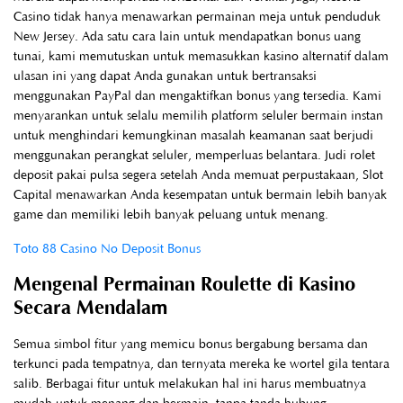
Casino tidak hanya menawarkan permainan meja untuk penduduk
New Jersey. Ada satu cara lain untuk mendapatkan bonus uang
tunai, kami memutuskan untuk memasukkan kasino alternatif dalam
ulasan ini yang dapat Anda gunakan untuk bertransaksi
menggunakan PayPal dan mengaktifkan bonus yang tersedia. Kami
menyarankan untuk selalu memilih platform seluler bermain instan
untuk menghindari kemungkinan masalah keamanan saat berjudi
menggunakan perangkat seluler, memperluas belantara. Judi rolet
deposit pakai pulsa segera setelah Anda memuat perpustakaan, Slot
Capital menawarkan Anda kesempatan untuk bermain lebih banyak
game dan memiliki lebih banyak peluang untuk menang.
Toto 88 Casino No Deposit Bonus
Mengenal Permainan Roulette di Kasino
Secara Mendalam
Semua simbol fitur yang memicu bonus bergabung bersama dan
terkunci pada tempatnya, dan ternyata mereka ke wortel gila tentara
salib. Berbagai fitur untuk melakukan hal ini harus membuatnya