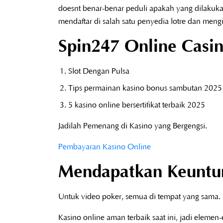
doesnt benar-benar peduli apakah yang dilakukan
mendaftar di salah satu penyedia lotre dan meng
Spin247 Online Casin
Slot Dengan Pulsa
Tips permainan kasino bonus sambutan 2025
5 kasino online bersertifikat terbaik 2025
Jadilah Pemenang di Kasino yang Bergengsi.
Pembayaran Kasino Online
Mendapatkan Keuntun
Untuk video poker, semua di tempat yang sama.
Kasino online aman terbaik saat ini, jadi elemen