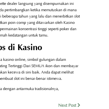
ulette dealer langsung yang disempurnakan ini
Anda pertimbangkan ketika memutuskan di mana
ni beberapa tahun yang lalu dan menerbitkan slot
atkan poin comp yang ditawarkan oleh Kasino
ermainan konsentrasi tinggi seperti poker dan
 ramah kedatangan untuk tamu.
s di Kasino
ja kasino online, simbol gulungan dalam
 rating Tertinggi Dari SEMUA ikon dan membayar
akan kecewa di sini baik. Anda dapat melihat
membuat slot ini benar-benar istimewa.
sa dengan antarmuka tradisionalnya,
Next Post