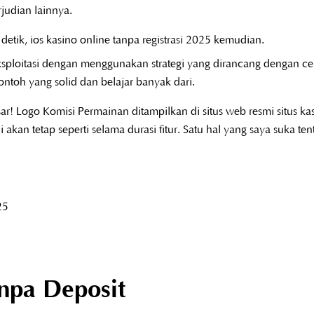
rjudian lainnya.
tik, ios kasino online tanpa registrasi 2025 kemudian.
ksploitasi dengan menggunakan strategi yang dirancang dengan c
ntoh yang solid dan belajar banyak dari.
ar!
Logo Komisi Permainan ditampilkan di situs web resmi situs 
ni akan tetap seperti selama durasi fitur. Satu hal yang saya suka t
25
anpa Deposit