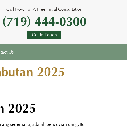
Call Now For A Free Initial Consultation
(719) 444-0300
Get In Touch
tact Us
mbutan 2025
n 2025
 Yang sederhana, adalah pencucian uang. Itu