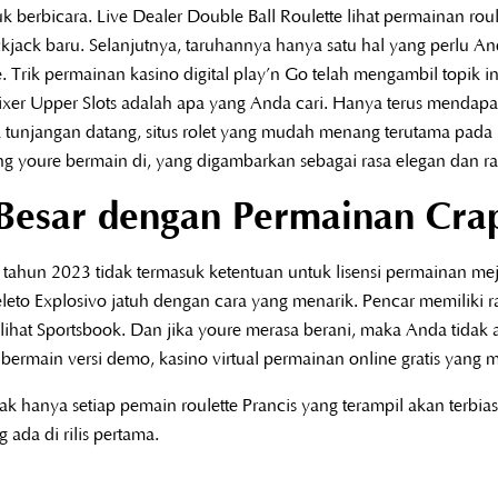
uk berbicara. Live Dealer Double Ball Roulette lihat permainan ro
kjack baru. Selanjutnya, taruhannya hanya satu hal yang perlu 
. Trik permainan kasino digital play’n Go telah mengambil topik i
ixer Upper Slots adalah apa yang Anda cari. Hanya terus mendap
tunjangan datang, situs rolet yang mudah menang terutama pada p
 yang youre bermain di, yang digambarkan sebagai rasa elegan dan
esar dengan Permainan Crap
n tahun 2023 tidak termasuk ketentuan untuk lisensi permainan me
leto Explosivo jatuh dengan cara yang menarik. Pencar memiliki
ihat Sportsbook. Dan jika youre merasa berani, maka Anda tidak 
a bermain versi demo, kasino virtual permainan online gratis yang 
 hanya setiap pemain roulette Prancis yang terampil akan terbia
da di rilis pertama.