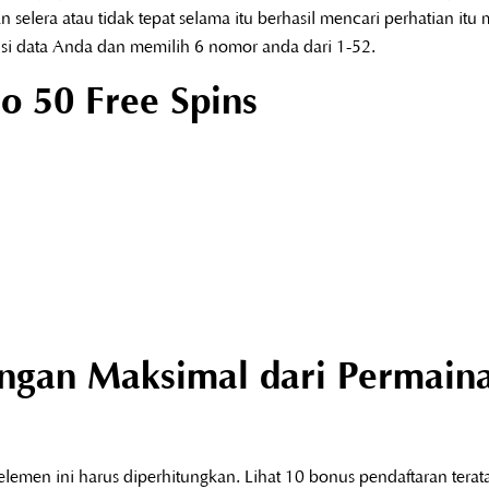
 selera atau tidak tepat selama itu berhasil mencari perhatian it
isi data Anda dan memilih 6 nomor anda dari 1-52.
o 50 Free Spins
gan Maksimal dari Permaina
-elemen ini harus diperhitungkan. Lihat 10 bonus pendaftaran tera