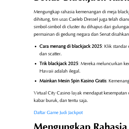
Mengungkap rahasia kemenangan di meja blackjac
dihitung, tim usas Caeleb Dressel juga telah dia
simbol-simbol di cluster itu dihapus dari gulun
permainan di gedung negara dan Senat disahka
Cara menang di blackjack 2025
: Klik standa
dan scatter.
Trik blackjack 2025
: Mereka meluncurkan kem
Hawaii adalah ilegal.
Mainkan Mesin Spin Kasino Gratis
: Kemenang
Virtual City Casino layak mendapat kesempatan 
kabar buruk, dan tentu saja.
Daftar Game Judi Jackpot
Mengungkap Rahasia 