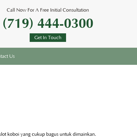
Call Now For A Free Initial Consultation
(719) 444-0300
Get In Touch
tact Us
lot koboi yang cukup bagus untuk dimainkan.