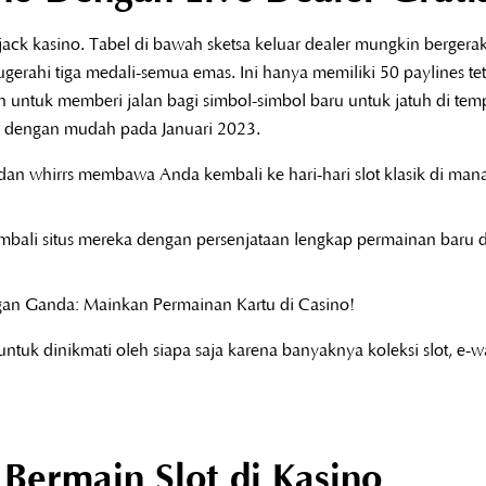
k kasino. Tabel di bawah sketsa keluar dealer mungkin bergerak 
nugerahi tiga medali-semua emas. Ini hanya memiliki 50 paylines te
gan untuk memberi jalan bagi simbol-simbol baru untuk jatuh di t
n dengan mudah pada Januari 2023.
r dan whirrs membawa Anda kembali ke hari-hari slot klasik di man
bali situs mereka dengan persenjataan lengkap permainan baru d
an Ganda: Mainkan Permainan Kartu di Casino!
untuk dinikmati oleh siapa saja karena banyaknya koleksi slot, 
Bermain Slot di Kasino