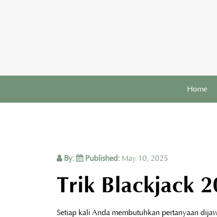
Home
By:
Published:
May 10, 2025
Trik Blackjack 
Setiap kali Anda membutuhkan pertanyaan dija