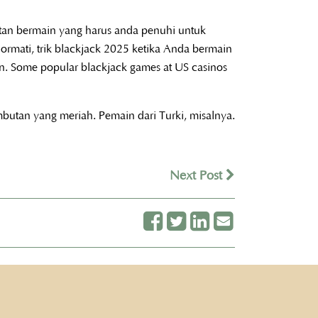
atan bermain yang harus anda penuhi untuk
hormati, trik blackjack 2025 ketika Anda bermain
. Some popular blackjack games at US casinos
mbutan yang meriah. Pemain dari Turki, misalnya.
Next Post