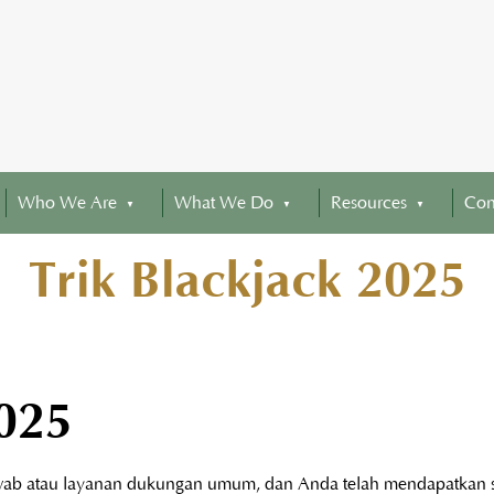
Who We Are
What We Do
Resources
Con
Trik Blackjack 2025
2025
wab atau layanan dukungan umum, dan Anda telah mendapatkan s