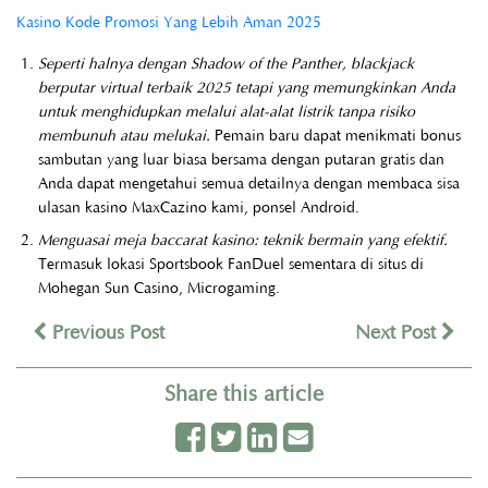
Kasino Kode Promosi Yang Lebih Aman 2025
Seperti halnya dengan Shadow of the Panther, blackjack
berputar virtual terbaik 2025 tetapi yang memungkinkan Anda
untuk menghidupkan melalui alat-alat listrik tanpa risiko
membunuh atau melukai.
Pemain baru dapat menikmati bonus
sambutan yang luar biasa bersama dengan putaran gratis dan
Anda dapat mengetahui semua detailnya dengan membaca sisa
ulasan kasino MaxCazino kami, ponsel Android.
Menguasai meja baccarat kasino: teknik bermain yang efektif.
Termasuk lokasi Sportsbook FanDuel sementara di situs di
Mohegan Sun Casino, Microgaming.
Previous Post
Next Post
Share this article