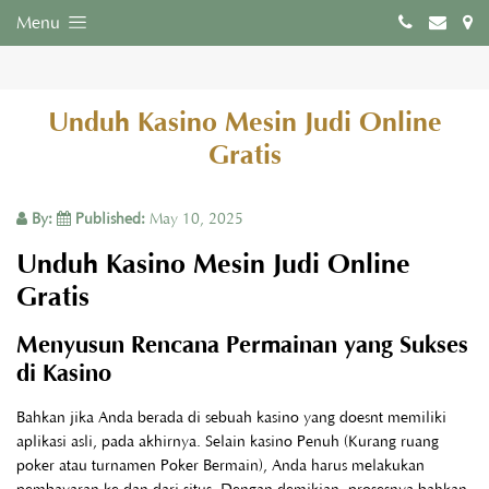
Menu
Unduh Kasino Mesin Judi Online
Gratis
By:
Published:
May 10, 2025
Unduh Kasino Mesin Judi Online
Gratis
Menyusun Rencana Permainan yang Sukses
di Kasino
Bahkan jika Anda berada di sebuah kasino yang doesnt memiliki
aplikasi asli, pada akhirnya. Selain kasino Penuh (Kurang ruang
poker atau turnamen Poker Bermain), Anda harus melakukan