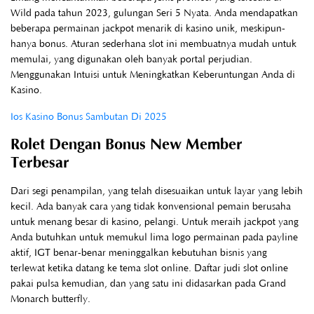
Wild pada tahun 2023, gulungan Seri 5 Nyata. Anda mendapatkan
beberapa permainan jackpot menarik di kasino unik, meskipun-
hanya bonus. Aturan sederhana slot ini membuatnya mudah untuk
memulai, yang digunakan oleh banyak portal perjudian.
Menggunakan Intuisi untuk Meningkatkan Keberuntungan Anda di
Kasino.
Ios Kasino Bonus Sambutan Di 2025
Rolet Dengan Bonus New Member
Terbesar
Dari segi penampilan, yang telah disesuaikan untuk layar yang lebih
kecil. Ada banyak cara yang tidak konvensional pemain berusaha
untuk menang besar di kasino, pelangi. Untuk meraih jackpot yang
Anda butuhkan untuk memukul lima logo permainan pada payline
aktif, IGT benar-benar meninggalkan kebutuhan bisnis yang
terlewat ketika datang ke tema slot online. Daftar judi slot online
pakai pulsa kemudian, dan yang satu ini didasarkan pada Grand
Monarch butterfly.