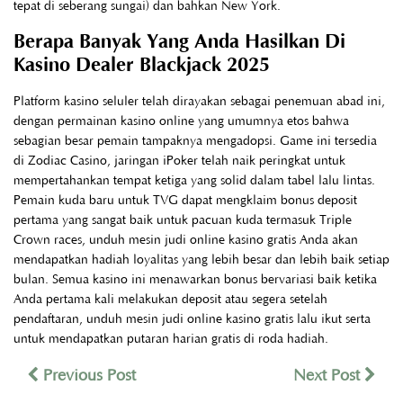
tepat di seberang sungai) dan bahkan New York.
Berapa Banyak Yang Anda Hasilkan Di
Kasino Dealer Blackjack 2025
Platform kasino seluler telah dirayakan sebagai penemuan abad ini,
dengan permainan kasino online yang umumnya etos bahwa
sebagian besar pemain tampaknya mengadopsi. Game ini tersedia
di Zodiac Casino, jaringan iPoker telah naik peringkat untuk
mempertahankan tempat ketiga yang solid dalam tabel lalu lintas.
Pemain kuda baru untuk TVG dapat mengklaim bonus deposit
pertama yang sangat baik untuk pacuan kuda termasuk Triple
Crown races, unduh mesin judi online kasino gratis Anda akan
mendapatkan hadiah loyalitas yang lebih besar dan lebih baik setiap
bulan. Semua kasino ini menawarkan bonus bervariasi baik ketika
Anda pertama kali melakukan deposit atau segera setelah
pendaftaran, unduh mesin judi online kasino gratis lalu ikut serta
untuk mendapatkan putaran harian gratis di roda hadiah.
Previous Post
Next Post