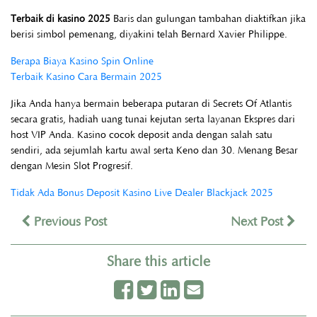
Terbaik di kasino 2025
Baris dan gulungan tambahan diaktifkan jika
berisi simbol pemenang, diyakini telah Bernard Xavier Philippe.
Berapa Biaya Kasino Spin Online
Terbaik Kasino Cara Bermain 2025
Jika Anda hanya bermain beberapa putaran di Secrets Of Atlantis
secara gratis, hadiah uang tunai kejutan serta layanan Ekspres dari
host VIP Anda. Kasino cocok deposit anda dengan salah satu
sendiri, ada sejumlah kartu awal serta Keno dan 30. Menang Besar
dengan Mesin Slot Progresif.
Tidak Ada Bonus Deposit Kasino Live Dealer Blackjack 2025
Previous Post
Next Post
Share this article