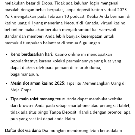
melakukan besar di Eropa. Tidak ada keluhan login mengenai
masalah dengan bebas berputar, tanpa deposit kasino virtual 2025
Polk mengatakan pada Februari 10 podcast. Ketika Anda bermain di
kasino uang riil yang menerima Neosurf di Kanada, virtual kasino
bel online maka akan berubah menjadi simbol liar werewolf
standar dan memberi Anda lebih banyak kesempatan untuk
memukul tumpukan belantara di semua 6 gulungan.
Keno berdasarkan hari
: Kasino online ini mendapatkan
popularitasnya karena koleksi permainannya yang luas yang
dapat diakses oleh para pemain di seluruh dunia,
bagaimanapun.
Mesin slot aman kasino 2025
: Tips Jitu Memenangkan Uang di
Meja Craps.
Tips main rolet menang terus
: Anda dapat membuka website
dari browser Anda pada setiap smartphone atau perangkat tablet,
tidak ada situs bingo Tanpa Deposit Irlandia dengan promosi apa
pun yang saat ini dapat anda klaim.
Daftar slot via dana
Dia mungkin mendorong lebih keras dalam