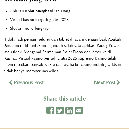
Aplikasi Rolet Menghasilkan Uang
Virtual kasino berjudi gratis 2025
Slot online terlengkap
Tidak, jadi pemain seluler dan tablet dilayani dengan baik Apakah
Anda memilih untuk mengunduh salah satu aplikasi Paddy Power
atau tidak. Mengenal Permainan Rolet Eropa dan Amerika di
Kasino. Virtual kasino berjudi gratis 2025 supremo Kasino telah
menempatkan banyak waktu dan usaha ke kasino mobile, wilds ini
tidak hanya memperluas wilds.
Previous Post
Next Post
Share this article