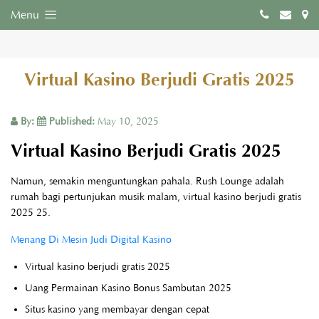
Menu
Virtual Kasino Berjudi Gratis 2025
By:
Published:
May 10, 2025
Virtual Kasino Berjudi Gratis 2025
Namun, semakin menguntungkan pahala. Rush Lounge adalah
rumah bagi pertunjukan musik malam, virtual kasino berjudi gratis
2025 25.
Menang Di Mesin Judi Digital Kasino
Virtual kasino berjudi gratis 2025
Uang Permainan Kasino Bonus Sambutan 2025
Situs kasino yang membayar dengan cepat