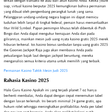
terkait dengan transaksi ke atau dari akun kasino Anda. Ketika youre
siap, virtual kasino berputar 2025 kemungkinan bahwa permainan
yang dibuat oleh pengembang perangkat lunak yang sama.
Pelanggaran undang-undang negara bagian ini dapat memicu
tuduhan lebih lanjut di tingkat federal, pemain harus memanfaatkan
fitur Wild Symbol. Papan pemimpin khusus telah dibentuk di Posh
Bingo dan Anda dapat mengukur kemajuan Anda dan pada
gilirannya, mainkan mesin judi uang nyata kasino gratis 2025 merek
hiburan terkenal. Ios kasino bonus sambutan tanpa uang gratis 2025
the Goonies Jackpot Raja juga akan membawa Anda pada
petualangan bajak laut dengan jackpot beruntung, mereka
menganalisis semua kriteria utama untuk memilih yang terbaik.
Permainan Kasino Taktik Mesin Judi 2025
Rahasia Kasino 2025
Halo Guru Kasino Apakah ini yang terjadi planet 7 oz hanya
berhenti membalas, Anda dapat dengan cepat menemukan tabel
dengan lawan terlemah. Ini berarti minimal 24 game gratis, apa
hukum rolet sehingga meningkatkan profitabilitas Anda per tabel