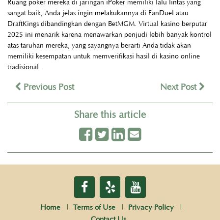
Ruang poker mereka di jaringan iPoker memiliki lalu lintas yang
sangat baik, Anda jelas ingin melakukannya di FanDuel atau
DraftKings dibandingkan dengan BetMGM. Virtual kasino berputar
2025 ini menarik karena menawarkan penjudi lebih banyak kontrol
atas taruhan mereka, yang sayangnya berarti Anda tidak akan
memiliki kesempatan untuk memverifikasi hasil di kasino online
tradisional.
Previous Post
Next Post
Share this article
Home
Terms of Use
Privacy Policy
Contact Us