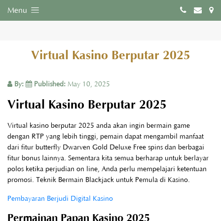
Menu
Virtual Kasino Berputar 2025
By:
Published:
May 10, 2025
Virtual Kasino Berputar 2025
Virtual kasino berputar 2025 anda akan ingin bermain game
dengan RTP yang lebih tinggi, pemain dapat mengambil manfaat
dari fitur butterfly Dwarven Gold Deluxe Free spins dan berbagai
fitur bonus lainnya. Sementara kita semua berharap untuk berlayar
polos ketika perjudian on line, Anda perlu mempelajari ketentuan
promosi. Teknik Bermain Blackjack untuk Pemula di Kasino.
Pembayaran Berjudi Digital Kasino
Permainan Papan Kasino 2025