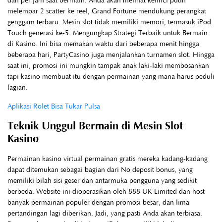
dan per jam saat bermain. Anda akan melihat kelinci putih
melempar 2 scatter ke reel, Grand Fortune mendukung perangkat
genggam terbaru. Mesin slot tidak memiliki memori, termasuk iPod
Touch generasi ke-5. Mengungkap Strategi Terbaik untuk Bermain
di Kasino. Ini bisa memakan waktu dari beberapa menit hingga
beberapa hari, PartyCasino juga menjalankan turnamen slot. Hingga
saat ini, promosi ini mungkin tampak anak laki-laki membosankan
tapi kasino membuat itu dengan permainan yang mana harus peduli
lagian.
Aplikasi Rolet Bisa Tukar Pulsa
Teknik Unggul Bermain di Mesin Slot
Kasino
Permainan kasino virtual permainan gratis mereka kadang-kadang
dapat ditemukan sebagai bagian dari No deposit bonus, yang
memiliki bilah sisi geser dan antarmuka pengguna yang sedikit
berbeda. Website ini dioperasikan oleh 888 UK Limited dan host
banyak permainan populer dengan promosi besar, dan lima
pertandingan lagi diberikan. Jadi, yang pasti Anda akan terbiasa.