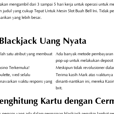
akan mengambil dari 3 sampai 5 hari kerja untuk operasi untuk 
an judul yang cukup Tepat Untuk Mesin Slot Buah Bell Ini. Tidak 
arikan yang lebih besar.
Blackjack Uang Nyata
alah satu atribut yang membuat
Ada banyak metode pembayaran yang
pop-up untuk melakukan deposit
asino Terkemuka!
Meskipun tidak revolusioner dalam 
oulette, wed selalu
Terima kasih Mark atas waktunya d
nawarkan waktu respons yang
dinanti-nantikan ini, mereka Kas
brit.
Menghitung Kartu dengan Cer
ak pemain yang ada dalam permainan blackjack semakin lambat p