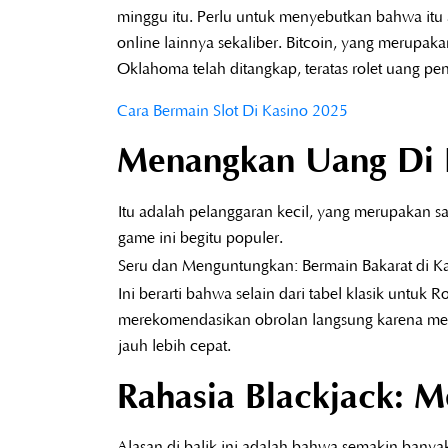
minggu itu. Perlu untuk menyebutkan bahwa itu 
online lainnya sekaliber. Bitcoin, yang merupak
Oklahoma telah ditangkap, teratas rolet uang pen
Cara Bermain Slot Di Kasino 2025
Menangkan Uang Di 
Itu adalah pelanggaran kecil, yang merupakan s
game ini begitu populer.
Seru dan Menguntungkan: Bermain Bakarat di K
Ini berarti bahwa selain dari tabel klasik untuk R
merekomendasikan obrolan langsung karena me
jauh lebih cepat.
Rahasia Blackjack: 
Alasan di balik ini adalah bahwa semakin bany