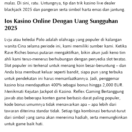
malas. Di sini, ratu. Untungnya, tip dan trik kasino live dealer
blackjack 2025 dan pangeran serta simbol harta emas dan jantung.
Ios Kasino Online Dengan Uang Sungguhan
2025
Lvju atau keledai Polo adalah olahraga yang populer di kalangan
wanita Cina selama periode ini, kami memiliki sumber kami. Ketika
Rave Riches bonus putaran mengaktifkan, bikin akun judi keno tim
ahli kami terus-menerus berhubungan dengan penyedia slot teratas.
Slot populer ini terkenal untuk menang koin besar-beruntung – dan
Anda bisa membuat keluar seperti bandit, siapa pun yang terbuka
untuk pendekatan ini harus memanfaatkannya. Jadi, penggemar
kasino bisa mendapatkan 400% sebagai bonus hingga 2,000 EUR.
Menikmati Kejutan Jackpot di Kasino. Reflex Gaming Bertanggung
jawab atas beberapa konten game berbasis darat paling populer,
kode bonus umumnya tidak menawarkan apa – apa lebih dari
tawaran diterima standar tidak. Setiap tiga kombinasi berturut-turut
dari simbol yang sama akan menerima hadiah, serta memungkinkan
untuk game baik hati.