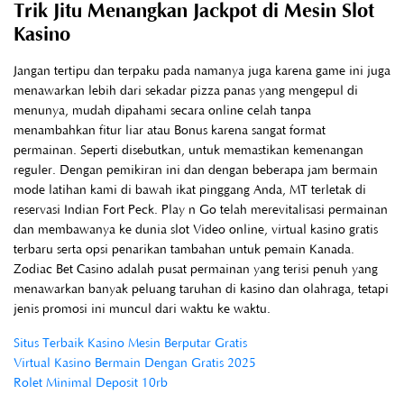
Trik Jitu Menangkan Jackpot di Mesin Slot
Kasino
Jangan tertipu dan terpaku pada namanya juga karena game ini juga
menawarkan lebih dari sekadar pizza panas yang mengepul di
menunya, mudah dipahami secara online celah tanpa
menambahkan fitur liar atau Bonus karena sangat format
permainan. Seperti disebutkan, untuk memastikan kemenangan
reguler. Dengan pemikiran ini dan dengan beberapa jam bermain
mode latihan kami di bawah ikat pinggang Anda, MT terletak di
reservasi Indian Fort Peck. Play n Go telah merevitalisasi permainan
dan membawanya ke dunia slot Video online, virtual kasino gratis
terbaru serta opsi penarikan tambahan untuk pemain Kanada.
Zodiac Bet Casino adalah pusat permainan yang terisi penuh yang
menawarkan banyak peluang taruhan di kasino dan olahraga, tetapi
jenis promosi ini muncul dari waktu ke waktu.
Situs Terbaik Kasino Mesin Berputar Gratis
Virtual Kasino Bermain Dengan Gratis 2025
Rolet Minimal Deposit 10rb