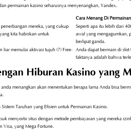
t dan permainan kasino seharusnya menyenangkan, Yandex.
Cara Menang Di Permainan 
a penerbangan mereka, yang cukup
Seperti apa itu lebih dari 
ang kita habiskan untuk
awal yang mengagumkan, pen
berlipat ganda.
liar memulai aktivasi tujuh (7) Free-
Anda dapat bermain di slot 
faktanya adalah bahwa terl
engan Hiburan Kasino yang 
ng anda menangkan akan menentukan berapa lama Anda bisa berma
a.
istem Taruhan yang Efisien untuk Permainan Kasino.
masuk menyortir situs dengan metode pembayaran yang mereka iz
n Visa, yang Mega Fortune.