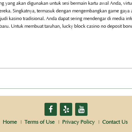
 yang akan digunakan untuk sesi bermain kartu awal Anda, virtua
mereka. Singkatnya, termasuk dengan mengembangkan game gaya a
i kasino tradisional. Anda dapat sering mendengar di media inf
s terbaru. Untuk membuat taruhan, lucky block casino no deposit b
Home
Terms of Use
Privacy Policy
Contact Us