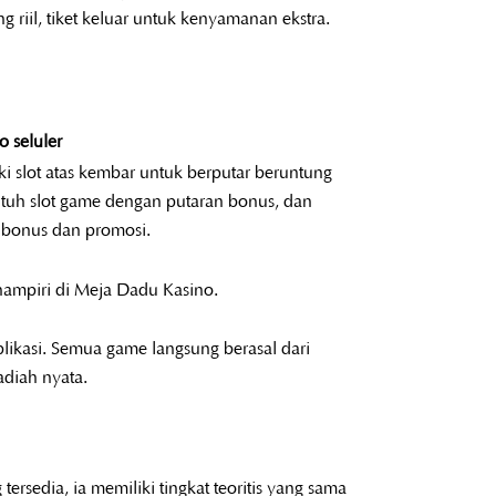
riil, tiket keluar untuk kenyamanan ekstra.
o seluler
i slot atas kembar untuk berputar beruntung
ntuh slot game dengan putaran bonus, dan
bonus dan promosi.
mpiri di Meja Dadu Kasino.
ikasi. Semua game langsung berasal dari
diah nyata.
rsedia, ia memiliki tingkat teoritis yang sama