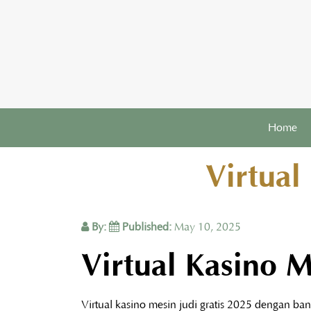
Home
Virtual
By:
Published:
May 10, 2025
Virtual Kasino M
Virtual kasino mesin judi gratis 2025 dengan ba