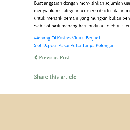
Buat anggaran dengan menyisihkan sejumlah uang
menyiapkan strategi untuk mensubsidi catatan 
untuk menarik pemain yang mungkin bukan penjud
web slot pasti menang hari ini diikuti oleh rili
Menang Di Kasino Virtual Berjudi
Slot Deposit Pakai Pulsa Tanpa Potongan
Previous Post
Share this article