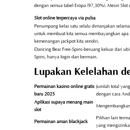
dengan semua tabel Eropa (97,30%). Mesin Slo
Slot online terpercaya via pulsa
Penumpang kelas satu selalu dimanjakan selam
untuk membuat kita semua membayangkan apa y
kemenangan jackpot kita sendiri.
Dancing Bear Free-Spins-beruang keluar dari ubin 
Spins, hanya login dan bermain.
Lupakan Kelelahan d
Permainan kasino online gratis
Jumlah total ya
baru 2025
dengan cara And
Aplikasi supaya menang main
Mengembangkan S
slot
Pilihan lain ter
Permainan aman blackjack
yang mengizinka