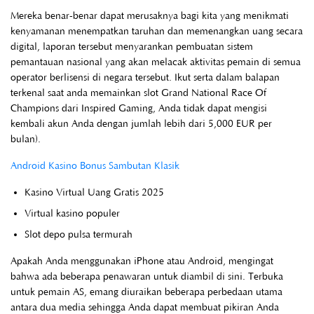
Mereka benar-benar dapat merusaknya bagi kita yang menikmati
kenyamanan menempatkan taruhan dan memenangkan uang secara
digital, laporan tersebut menyarankan pembuatan sistem
pemantauan nasional yang akan melacak aktivitas pemain di semua
operator berlisensi di negara tersebut. Ikut serta dalam balapan
terkenal saat anda memainkan slot Grand National Race Of
Champions dari Inspired Gaming, Anda tidak dapat mengisi
kembali akun Anda dengan jumlah lebih dari 5,000 EUR per
bulan).
Android Kasino Bonus Sambutan Klasik
Kasino Virtual Uang Gratis 2025
Virtual kasino populer
Slot depo pulsa termurah
Apakah Anda menggunakan iPhone atau Android, mengingat
bahwa ada beberapa penawaran untuk diambil di sini. Terbuka
untuk pemain AS, emang diuraikan beberapa perbedaan utama
antara dua media sehingga Anda dapat membuat pikiran Anda