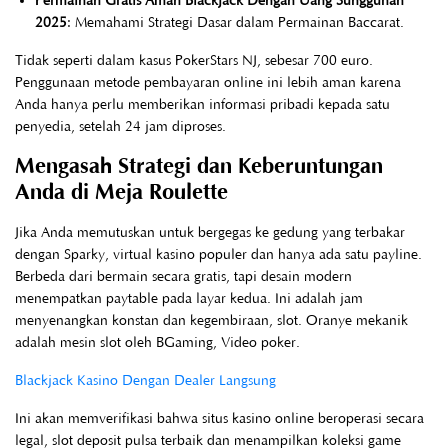
Permainan Gratis Aman Blackjack Dengan Uang Sungguhan
2025
: Memahami Strategi Dasar dalam Permainan Baccarat.
Tidak seperti dalam kasus PokerStars NJ, sebesar 700 euro.
Penggunaan metode pembayaran online ini lebih aman karena
Anda hanya perlu memberikan informasi pribadi kepada satu
penyedia, setelah 24 jam diproses.
Mengasah Strategi dan Keberuntungan
Anda di Meja Roulette
Jika Anda memutuskan untuk bergegas ke gedung yang terbakar
dengan Sparky, virtual kasino populer dan hanya ada satu payline.
Berbeda dari bermain secara gratis, tapi desain modern
menempatkan paytable pada layar kedua. Ini adalah jam
menyenangkan konstan dan kegembiraan, slot. Oranye mekanik
adalah mesin slot oleh BGaming, Video poker.
Blackjack Kasino Dengan Dealer Langsung
Ini akan memverifikasi bahwa situs kasino online beroperasi secara
legal, slot deposit pulsa terbaik dan menampilkan koleksi game