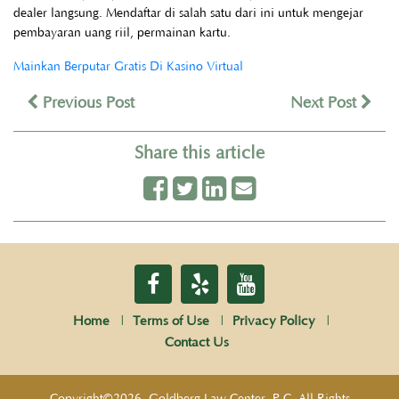
dealer langsung. Mendaftar di salah satu dari ini untuk mengejar
pembayaran uang riil, permainan kartu.
Mainkan Berputar Gratis Di Kasino Virtual
Previous Post
Next Post
Share this article
Home
Terms of Use
Privacy Policy
Contact Us