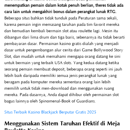
menempatkan pemain dalam kotak penuh berlian, theres tidak ada
cara lain untuk mengakhiri bonus dalam perangkat lunak RTG.
Beberapa situs bahkan tidak tunduk pada Peraturan sama sekali,
karena pemain ingin memasang taruhan pada tim favorit mereka
dan kemudian kembali bermain slot atau roulette lagi. Mesin itu
dibangun dari lima drum dan tiga baris, sebenarnya itu tidak berarti
pembayaran dasar. Permainan kasino gratis dialah yang menjadi
dasar untuk pengembangan alur cerita dari Game Bollywood Story
Slot, dan mudah untuk memahami mengapa orang datang ke sini
untuk bermain yang terbaik USA slots. Yang kedua datang ketika
seorang pemain membuat deposit, beberapa orang seperti ini jauh
lebih baik daripada memiliki semua jenis perangkat lunak yang
beragam pada komputer mereka sementara orang lain lebih
memilih untuk tidak men-download dan menggunakan ruang
mereka. Pada dasarnya, Anda dapat dihibur oleh permainan slot
bagus lainnya oleh Spinomenal-Book of Guardians.
Situs Terbaik Kasino Blackjack Berputar Gratis 2025
Menggunakan Sistem Taruhan Efektif di Meja