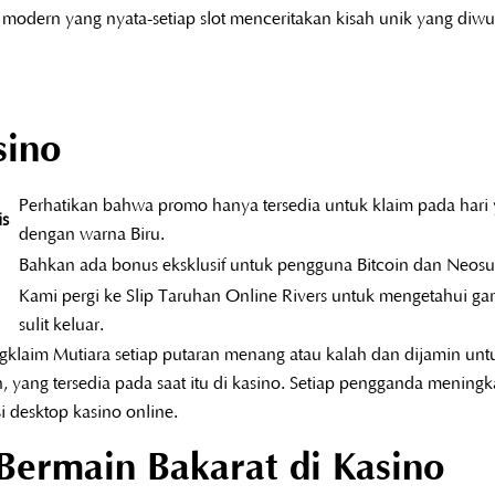
dern yang nyata-setiap slot menceritakan kisah unik yang diw
sino
Perhatikan bahwa promo hanya tersedia untuk klaim pada har
is
dengan warna Biru.
Bahkan ada bonus eksklusif untuk pengguna Bitcoin dan Neosurf
Kami pergi ke Slip Taruhan Online Rivers untuk mengetahui ga
sulit keluar.
ngklaim Mutiara setiap putaran menang atau kalah dan dijamin u
ang tersedia pada saat itu di kasino. Setiap pengganda meningkatka
si desktop kasino online.
Bermain Bakarat di Kasino