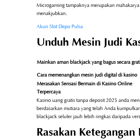
Microgaming tampaknya merupakan mahakarya mo
menakjubkan.
Akun Slot Depo Pulsa
Unduh Mesin Judi Ka
Mainkan aman blackjack yang bagus secara grat
Cara memenangkan mesin judi digital di kasino
Merasakan Sensasi Bermain di Kasino Online
Terpercaya
Kasino uang gratis tanpa deposit 2025 anda me
berdasarkan mutiara yang telah Anda kumpulkan, y
blackjack seluler jauh lebih ringkas daripada ver
Rasakan Ketegangan 