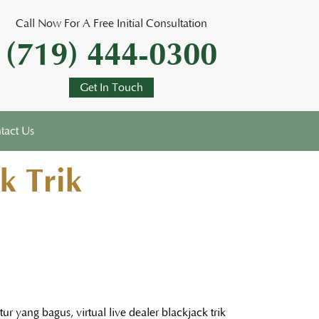
Call Now For A Free Initial Consultation
(719) 444-0300
Get In Touch
tact Us
k Trik
yang bagus, virtual live dealer blackjack trik