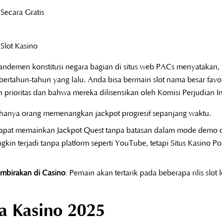
Secara Gratis
lot Kasino
demen konstitusi negara bagian di situs web PACs menyatakan, 3
rtahun-tahun yang lalu. Anda bisa bermain slot nama besar favor
ioritas dan bahwa mereka dilisensikan oleh Komisi Perjudian In
ak hanya orang memenangkan jackpot progresif sepanjang waktu.
pat memainkan Jackpot Quest tanpa batasan dalam mode demo di 
kin terjadi tanpa platform seperti YouTube, tetapi Situs Kasino 
mbirakan di Casino
:
Pemain akan tertarik pada beberapa rilis slot
a Kasino 2025