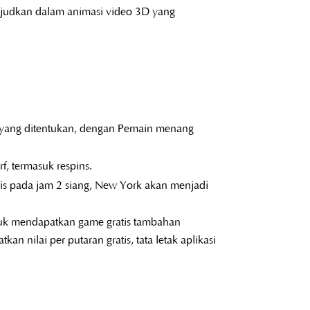
ujudkan dalam animasi video 3D yang
i yang ditentukan, dengan Pemain menang
, termasuk respins.
ris pada jam 2 siang, New York akan menjadi
ntuk mendapatkan game gratis tambahan
n nilai per putaran gratis, tata letak aplikasi