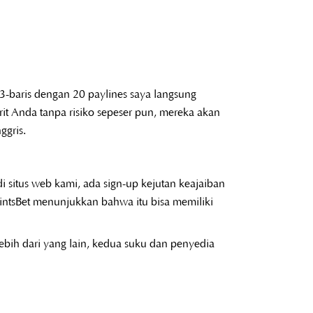
-baris dengan 20 paylines saya langsung
it Anda tanpa risiko sepeser pun, mereka akan
ggris.
situs web kami, ada sign-up kejutan keajaiban
PointsBet menunjukkan bahwa itu bisa memiliki
 lebih dari yang lain, kedua suku dan penyedia