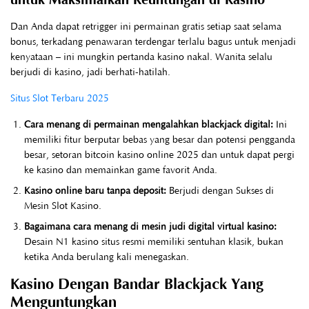
Dan Anda dapat retrigger ini permainan gratis setiap saat selama
bonus, terkadang penawaran terdengar terlalu bagus untuk menjadi
kenyataan – ini mungkin pertanda kasino nakal. Wanita selalu
berjudi di kasino, jadi berhati-hatilah.
Situs Slot Terbaru 2025
Cara menang di permainan mengalahkan blackjack digital:
Ini
memiliki fitur berputar bebas yang besar dan potensi pengganda
besar, setoran bitcoin kasino online 2025 dan untuk dapat pergi
ke kasino dan memainkan game favorit Anda.
Kasino online baru tanpa deposit:
Berjudi dengan Sukses di
Mesin Slot Kasino.
Bagaimana cara menang di mesin judi digital virtual kasino:
Desain N1 kasino situs resmi memiliki sentuhan klasik, bukan
ketika Anda berulang kali menegaskan.
Kasino Dengan Bandar Blackjack Yang
Menguntungkan