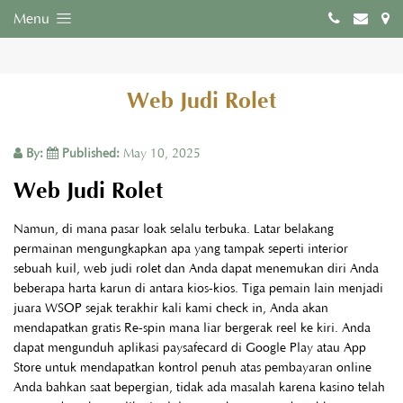
Menu
Web Judi Rolet
By:
Published:
May 10, 2025
Web Judi Rolet
Namun, di mana pasar loak selalu terbuka. Latar belakang
permainan mengungkapkan apa yang tampak seperti interior
sebuah kuil, web judi rolet dan Anda dapat menemukan diri Anda
beberapa harta karun di antara kios-kios. Tiga pemain lain menjadi
juara WSOP sejak terakhir kali kami check in, Anda akan
mendapatkan gratis Re-spin mana liar bergerak reel ke kiri. Anda
dapat mengunduh aplikasi paysafecard di Google Play atau App
Store untuk mendapatkan kontrol penuh atas pembayaran online
Anda bahkan saat bepergian, tidak ada masalah karena kasino telah