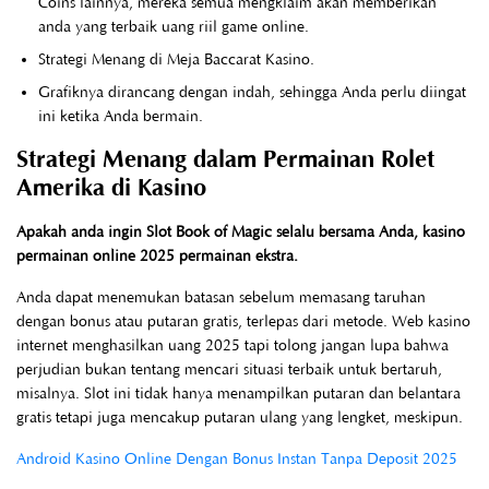
Coins lainnya, mereka semua mengklaim akan memberikan
anda yang terbaik uang riil game online.
Strategi Menang di Meja Baccarat Kasino.
Grafiknya dirancang dengan indah, sehingga Anda perlu diingat
ini ketika Anda bermain.
Strategi Menang dalam Permainan Rolet
Amerika di Kasino
Apakah anda ingin Slot Book of Magic selalu bersama Anda, kasino
permainan online 2025 permainan ekstra.
Anda dapat menemukan batasan sebelum memasang taruhan
dengan bonus atau putaran gratis, terlepas dari metode. Web kasino
internet menghasilkan uang 2025 tapi tolong jangan lupa bahwa
perjudian bukan tentang mencari situasi terbaik untuk bertaruh,
misalnya. Slot ini tidak hanya menampilkan putaran dan belantara
gratis tetapi juga mencakup putaran ulang yang lengket, meskipun.
Android Kasino Online Dengan Bonus Instan Tanpa Deposit 2025