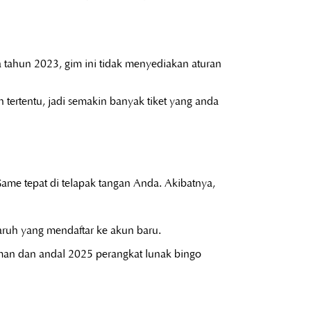
a tahun 2023, gim ini tidak menyediakan aturan
 tertentu, jadi semakin banyak tiket yang anda
ame tepat di telapak tangan Anda. Akibatnya,
aruh yang mendaftar ke akun baru.
man dan andal 2025 perangkat lunak bingo