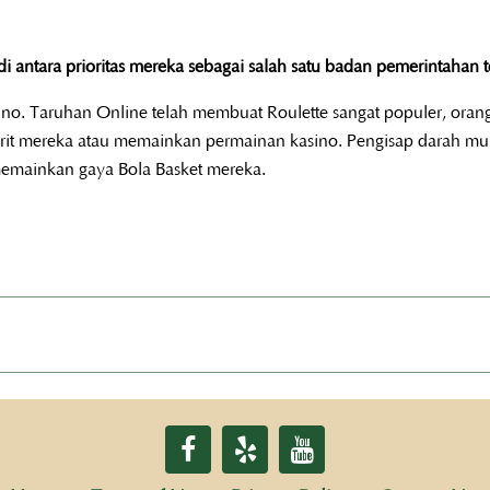
i antara prioritas mereka sebagai salah satu badan pemerintahan
sino. Taruhan Online telah membuat Roulette sangat populer, or
it mereka atau memainkan permainan kasino. Pengisap darah mungk
memainkan gaya Bola Basket mereka.