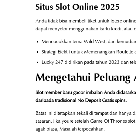
Situs Slot Online 2025
Anda tidak bisa membeli tiket untuk lotere onl
dapat menyetor menggunakan kartu kredit atau de
Mencocokkan tema Wild West, dan kemudian 
Strategi Efektif untuk Memenangkan Roulette d
Lucky 247 didirikan pada tahun 2023 dan te
Mengetahui Peluang 
Slot member baru gacor imbalan Anda didasark
daripada tradisional No Deposit Gratis spins.
Batas ini ditetapkan sekali di tempat dan hanya 
sasaran. Jika youre setelah Game Of Thrones sl
agak biasa, Masalah terpecahkan.