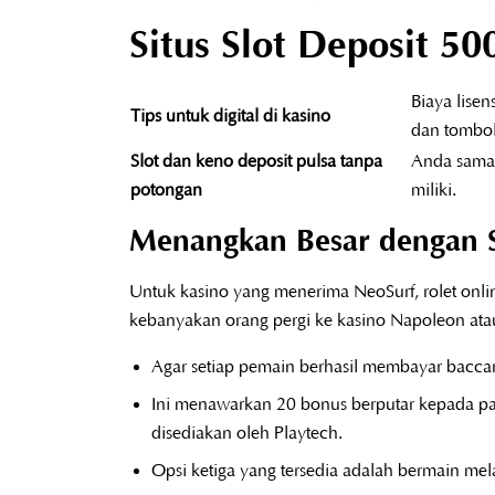
Situs Slot Deposit 5
Biaya lise
Tips untuk digital di kasino
dan tombol
Slot dan keno deposit pulsa tanpa
Anda sama s
potongan
miliki.
Menangkan Besar dengan St
Untuk kasino yang menerima NeoSurf, rolet onli
kebanyakan orang pergi ke kasino Napoleon ata
Agar setiap pemain berhasil membayar baccar
Ini menawarkan 20 bonus berputar kepada pa
disediakan oleh Playtech.
Opsi ketiga yang tersedia adalah bermain mela