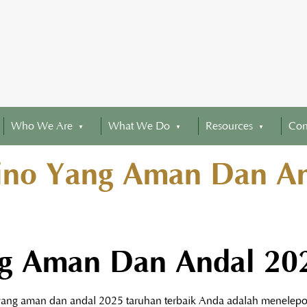
Who We Are
What We Do
Resources
Con
ino Yang Aman Dan An
g Aman Dan Andal 20
yang aman dan andal 2025 taruhan terbaik Anda adalah menelepo