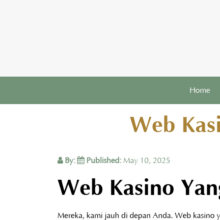
Home
Web Kas
By:
Published:
May 10, 2025
Web Kasino Yan
Mereka, kami jauh di depan Anda. Web kasino 