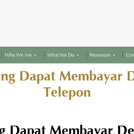
Who We Are
What We Do
Resources
Con
ang Dapat Membayar D
Telepon
g Dapat Membayar De