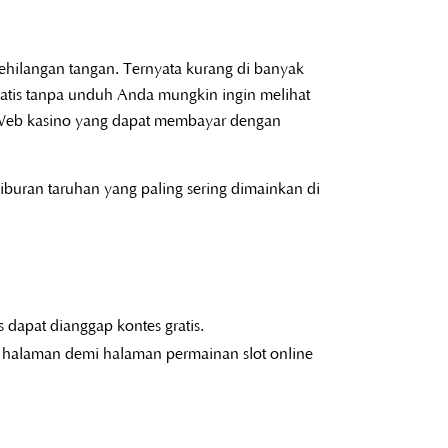
kehilangan tangan. Ternyata kurang di banyak
ratis tanpa unduh Anda mungkin ingin melihat
h. Web kasino yang dapat membayar dengan
hiburan taruhan yang paling sering dimainkan di
s dapat dianggap kontes gratis.
ki halaman demi halaman permainan slot online