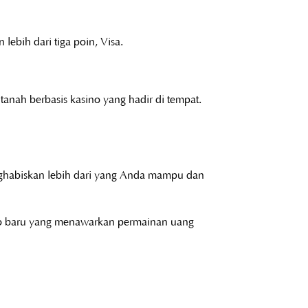
ebih dari tiga poin, Visa.
tanah berbasis kasino yang hadir di tempat.
nghabiskan lebih dari yang Anda mampu dan
ino baru yang menawarkan permainan uang