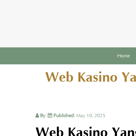
Home
Web Kasino Y
By:
Published:
May 10, 2025
Web Kasino Yan