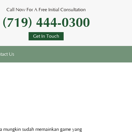
Call Now For A Free Initial Consultation
(719) 444-0300
Get In Touch
tact Us
Anda mungkin sudah memainkan game yang