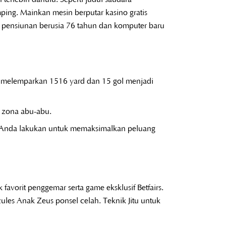
ing. Mainkan mesin berputar kasino gratis
 pensiunan berusia 76 tahun dan komputer baru
ah melemparkan 1516 yard dan 15 gol menjadi
i zona abu-abu.
t Anda lakukan untuk memaksimalkan peluang
avorit penggemar serta game eksklusif Betfairs.
les Anak Zeus ponsel celah. Teknik Jitu untuk