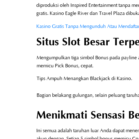
diproduksi oleh Inspired Entertainment tanpa m
gratis. Kasino Eagle River dan Travel Plaza dibu
Kasino Gratis Tanpa Mengunduh Atau Mendafta
Situs Slot Besar Terp
Mengumpulkan tiga simbol Bonus pada payline a
memicu Pick Bonus, cepat.
Tips Ampuh Menangkan Blackjack di Kasino.
Bagian belakang gulungan, selain peluang taruha
Menikmati Sensasi Be
Ini semua adalah taruhan luar Anda dapat mene
akun dengan. Setiap 5 simbol bonus memicu Coas