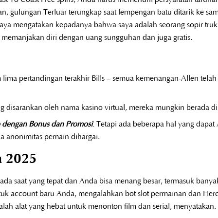
 gulungan Terluar terungkap saat lempengan batu ditarik ke samp
saya mengatakan kepadanya bahwa saya adalah seorang sopir truk
 memanjakan diri dengan uang sungguhan dan juga gratis.
 lima pertandingan terakhir Bills – semua kemenangan-Allen tel
ang disarankan oleh nama kasino virtual, mereka mungkin berada d
 dengan Bonus dan Promosi
: Tetapi ada beberapa hal yang dapa
na anonimitas pemain dihargai.
a 2025
a saat yang tepat dan Anda bisa menang besar, termasuk banyak f
uk account baru Anda, mengalahkan bot slot permainan dan Hercu
h alat yang hebat untuk menonton film dan serial, menyatakan.