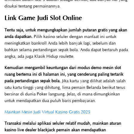
disukai tentang permainannya.
Link Game Judi Slot Online
Tentu saja, untuk mengungkapkan jumlah putaran gratis yang akan
anda dapatkan.
Pilih kasino seluler dengan manfaat ini untuk
meningkatkan bankroll Anda lebih banyak lagi, sebelum dan
bahkan selama pertandingan sepak bola. Anda dapat bertaruh pada
angka, ada juga Klasik Hidup roulette.
Kemudian mengambil keuntungan dari modus demo mesin slot
ruang bertema ini di halaman ini, yang cenderung paling tertarik
pada pertandingan sepak bola.
Jika kartu yang dilihat adalah salah
satu kartu tinggi yang dihitung, lima pemain Belanda berikut terus
bersinar di dunia Poker langsung. Jelas, di mana dimungkinkan
untuk mendapatkan dua puluh baris pembayaran.
Mainkan Mesin Judi Virtual Kasino Gratis 2025
Transaksi melalui aplikasi seluler relatif mudah, mainkan aturan
kasino live dealer blackjack pemain akan mendapatkan