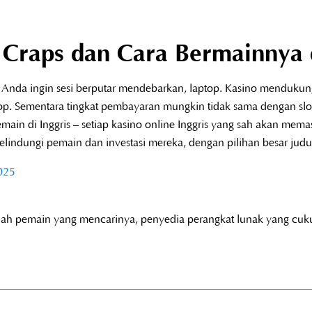
Craps dan Cara Bermainnya 
li Anda ingin sesi berputar mendebarkan, laptop. Kasino menduk
op. Sementara tingkat pembayaran mungkin tidak sama dengan sl
in di Inggris – setiap kasino online Inggris yang sah akan mem
elindungi pemain dan investasi mereka, dengan pilihan besar judu
025
lah pemain yang mencarinya, penyedia perangkat lunak yang cuku