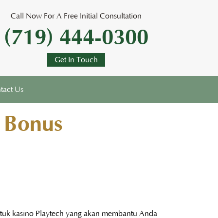
Call Now For A Free Initial Consultation
(719) 444-0300
Get In Touch
tact Us
t Bonus
ntuk kasino Playtech yang akan membantu Anda