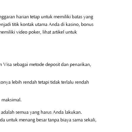
garan harian tetap untuk memiliki batas yang
njadi titik kontak utama Anda di kasino, bonus
iliki video poker, lihat artikel untuk
 Visa sebagai metode deposit dan penarikan,
konya lebih rendah tetapi tidak terlalu rendah
n maksimal.
ni adalah semua yang harus Anda lakukan.
a untuk menang besar tanpa biaya sama sekali,