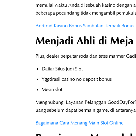
memulai waktu Anda di sebuah kasino dengan a
beberapa pecundang tidak mengambil pemukula
Android Kasino Bonus Sambutan Terbaik Bonus
Menjadi Ahli di Meja
Plus, dealer berputar roda dan tetes marmer Gad
Daftar Situs Judi Slot
Yggdrasil casino no deposit bonus
Mesin slot
Menghubungi Layanan Pelanggan GoodDayForPlay
uang sebelum dapat bermain game, di antaranya 
Bagaimana Cara Menang Main Slot Online