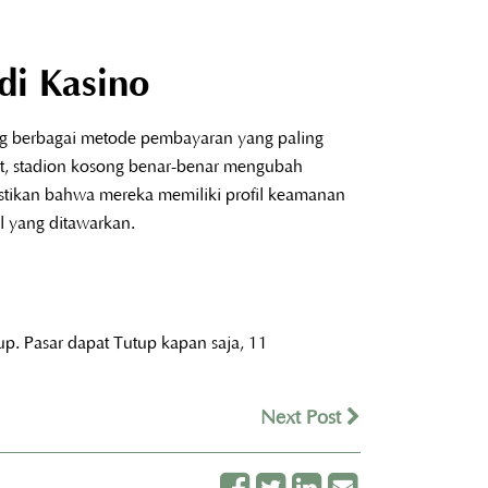
di Kasino
ung berbagai metode pembayaran yang paling
ot, stadion kosong benar-benar mengubah
astikan bahwa mereka memiliki profil keamanan
l yang ditawarkan.
p. Pasar dapat Tutup kapan saja, 11
Next Post