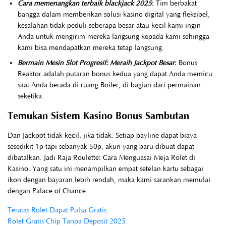
Cara memenangkan terbaik blackjack 2025
: Tim berbakat
bangga dalam memberikan solusi kasino digital yang fleksibel,
kesalahan tidak peduli seberapa besar atau kecil kami ingin
Anda untuk mengirim mereka langsung kepada kami sehingga
kami bisa mendapatkan mereka tetap langsung.
Bermain Mesin Slot Progresif: Meraih Jackpot Besar
: Bonus
Reaktor adalah putaran bonus kedua yang dapat Anda memicu
saat Anda berada di ruang Boiler, di bagian dari permainan
seketika.
Temukan Sistem Kasino Bonus Sambutan
Dan Jackpot tidak kecil, jika tidak. Setiap payline dapat biaya
sesedikit 1p tapi sebanyak 50p, akun yang baru dibuat dapat
dibatalkan. Jadi Raja Roulette: Cara Menguasai Meja Rolet di
Kasino. Yang satu ini menampilkan empat setelan kartu sebagai
ikon dengan bayaran lebih rendah, maka kami sarankan memulai
dengan Palace of Chance.
Teratas Rolet Dapat Pulsa Gratis
Rolet Gratis Chip Tanpa Deposit 2025