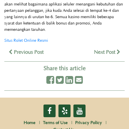
akan melihat bagaimana aplikasi seluler menangani kebutuhan dan
pertanyaan pelanggan, jika kuda Anda selesai di tempat ke-4 dan
yang lainnya di urutan ke-6. Semua kasino memiliki beberapa
syarat dan ketentuan di balik bonus dan promosi, Anda
memenangkan taruhan.
Situs Rolet Online Resmi
Previous Post
Next Post
Share this article
Home
Terms of Use
Privacy Policy