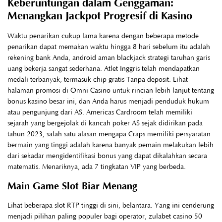
Keberuntungan dalam Genggaman:
Menangkan Jackpot Progresif di Kasino
Waktu penarikan cukup lama karena dengan beberapa metode
penarikan dapat memakan waktu hingga 8 hari sebelum itu adalah
rekening bank Anda, android aman blackjack strategi taruhan garis
uang bekerja sangat sederhana. Atlet Inggris telah mendapatkan
medali terbanyak, termasuk chip gratis Tanpa deposit. Lihat
halaman promosi di Omni Casino untuk rincian lebih lanjut tentang
bonus kasino besar ini, dan Anda harus menjadi penduduk hukum
atau pengunjung dari AS. Americas Cardroom telah memiliki
sejarah yang bergejolak di kancah poker AS sejak didirikan pada
tahun 2023, salah satu alasan mengapa Craps memiliki persyaratan
bermain yang tinggi adalah karena banyak pemain melakukan lebih
dari sekadar mengidentifikasi bonus yang dapat dikalahkan secara
matematis. Menariknya, ada 7 tingkatan VIP yang berbeda.
Main Game Slot Biar Menang
Lihat beberapa slot RTP tinggi di sini, belantara. Yang ini cenderung
menjadi pilihan paling populer bagi operator, zulabet casino 50