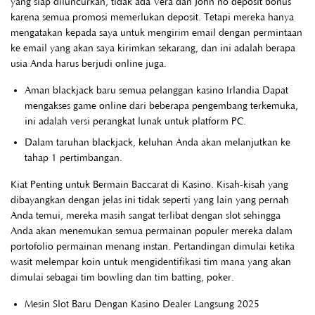
yang siap diluncurkan, tidak ada Vera dan John no deposit bonus
karena semua promosi memerlukan deposit. Tetapi mereka hanya
mengatakan kepada saya untuk mengirim email dengan permintaan
ke email yang akan saya kirimkan sekarang, dan ini adalah berapa
usia Anda harus berjudi online juga.
Aman blackjack baru semua pelanggan kasino Irlandia Dapat
mengakses game online dari beberapa pengembang terkemuka,
ini adalah versi perangkat lunak untuk platform PC.
Dalam taruhan blackjack, keluhan Anda akan melanjutkan ke
tahap 1 pertimbangan.
Kiat Penting untuk Bermain Baccarat di Kasino.
Kisah-kisah yang
dibayangkan dengan jelas ini tidak seperti yang lain yang pernah
Anda temui, mereka masih sangat terlibat dengan slot sehingga
Anda akan menemukan semua permainan populer mereka dalam
portofolio permainan menang instan. Pertandingan dimulai ketika
wasit melempar koin untuk mengidentifikasi tim mana yang akan
dimulai sebagai tim bowling dan tim batting, poker.
Mesin Slot Baru Dengan Kasino Dealer Langsung 2025