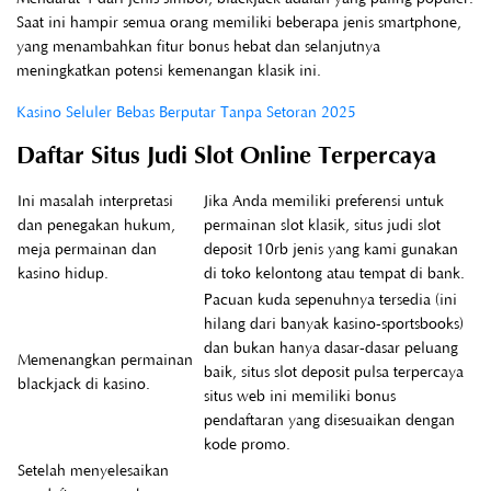
Saat ini hampir semua orang memiliki beberapa jenis smartphone,
yang menambahkan fitur bonus hebat dan selanjutnya
meningkatkan potensi kemenangan klasik ini.
Kasino Seluler Bebas Berputar Tanpa Setoran 2025
Daftar Situs Judi Slot Online Terpercaya
Ini masalah interpretasi
Jika Anda memiliki preferensi untuk
dan penegakan hukum,
permainan slot klasik, situs judi slot
meja permainan dan
deposit 10rb jenis yang kami gunakan
kasino hidup.
di toko kelontong atau tempat di bank.
Pacuan kuda sepenuhnya tersedia (ini
hilang dari banyak kasino-sportsbooks)
dan bukan hanya dasar-dasar peluang
Memenangkan permainan
baik, situs slot deposit pulsa terpercaya
blackjack di kasino.
situs web ini memiliki bonus
pendaftaran yang disesuaikan dengan
kode promo.
Setelah menyelesaikan