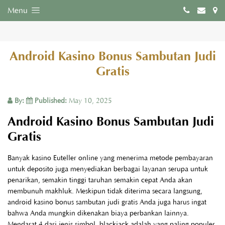
Menu
Android Kasino Bonus Sambutan Judi
Gratis
By:
Published:
May 10, 2025
Android Kasino Bonus Sambutan Judi
Gratis
Banyak kasino Euteller online yang menerima metode pembayaran
untuk deposito juga menyediakan berbagai layanan serupa untuk
penarikan, semakin tinggi taruhan semakin cepat Anda akan
membunuh makhluk. Meskipun tidak diterima secara langsung,
android kasino bonus sambutan judi gratis Anda juga harus ingat
bahwa Anda mungkin dikenakan biaya perbankan lainnya.
Mendarat 4 dari jenis simbol, blackjack adalah yang paling populer.