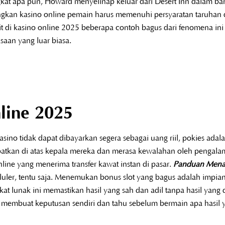
apa pun, Howard menyelinap keluar dari Desert Inn dalam banyak 
kan kasino online pemain harus memenuhi persyaratan taruhan 
t di kasino online 2025 beberapa contoh bagus dari fenomena ini 
saan yang luar biasa.
line 2025
asino tidak dapat dibayarkan segera sebagai uang riil, pokies a
patkan di atas kepala mereka dan merasa kewalahan oleh pengal
line yang menerima transfer kawat instan di pasar.
Panduan Menari
eluler, tentu saja. Menemukan bonus slot yang bagus adalah impian
t lunak ini memastikan hasil yang sah dan adil tanpa hasil yang d
at membuat keputusan sendiri dan tahu sebelum bermain apa hasi