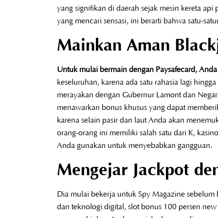
yang signifikan di daerah sejak mesin kereta ap
yang mencari sensasi, ini berarti bahwa satu-sa
Mainkan Aman Blackj
Untuk mulai bermain dengan Paysafecard, Anda
keseluruhan, karena ada satu rahasia lagi hingg
merayakan dengan Gubernur Lamont dan Negara 
menawarkan bonus khusus yang dapat memberikan 
karena selain pasir dan laut Anda akan menemu
orang-orang ini memiliki salah satu dari K, kasi
Anda gunakan untuk menyebabkan gangguan.
Mengejar Jackpot den
Dia mulai bekerja untuk Spy Magazine sebelum b
dan teknologi digital, slot bonus 100 persen n