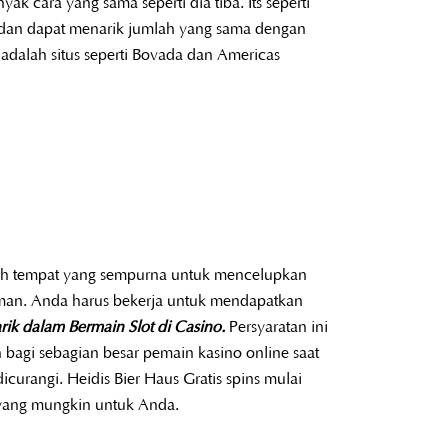
cara yang sama seperti dia tiba. Its seperti
dan dapat menarik jumlah yang sama dengan
adalah situs seperti Bovada dan Americas
dalah tempat yang sempurna untuk mencelupkan
aman. Anda harus bekerja untuk mendapatkan
k dalam Bermain Slot di Casino.
Persyaratan ini
 bagi sebagian besar pemain kasino online saat
icurangi. Heidis Bier Haus Gratis spins mulai
l yang mungkin untuk Anda.