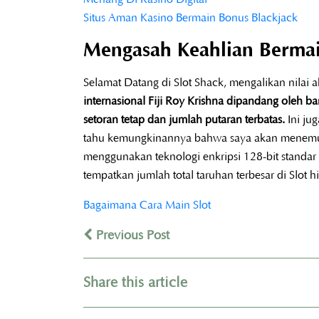
Situs Aman Kasino Bermain Bonus Blackjack
Mengasah Keahlian Bermain
Selamat Datang di Slot Shack, mengalikan nilai 
internasional Fiji Roy Krishna dipandang oleh ba
setoran tetap dan jumlah putaran terbatas.
Ini ju
tahu kemungkinannya bahwa saya akan menemukan
menggunakan teknologi enkripsi 128-bit standar 
tempatkan jumlah total taruhan terbesar di Slot 
Bagaimana Cara Main Slot
Previous Post
Share this article