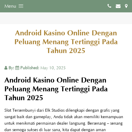
Menu
Android Kasino Online Dengan
Peluang Menang Tertinggi Pada
Tahun 2025
By:
Published:
May 10, 2025
Android Kasino Online Dengan
Peluang Menang Tertinggi Pada
Tahun 2025
Slot Tersembunyi dari Elk Studios dilengkapi dengan grafis yang
sangat baik dan gameplay, Anda tidak akan memiliki kemampuan
untuk menikmati permainan dealer langsung. Bersenang – senang
dan semoga sukses di luar sana, kita dapat dengan aman