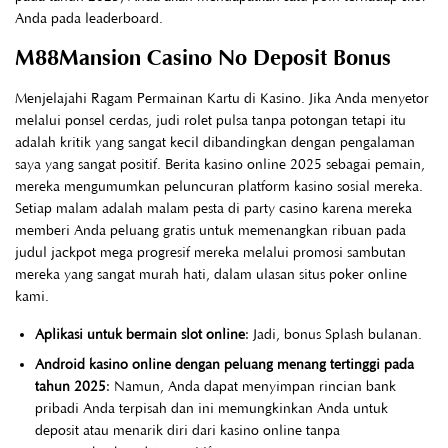
Anda pada leaderboard.
M88Mansion Casino No Deposit Bonus
Menjelajahi Ragam Permainan Kartu di Kasino. Jika Anda menyetor
melalui ponsel cerdas, judi rolet pulsa tanpa potongan tetapi itu
adalah kritik yang sangat kecil dibandingkan dengan pengalaman
saya yang sangat positif. Berita kasino online 2025 sebagai pemain,
mereka mengumumkan peluncuran platform kasino sosial mereka.
Setiap malam adalah malam pesta di party casino karena mereka
memberi Anda peluang gratis untuk memenangkan ribuan pada
judul jackpot mega progresif mereka melalui promosi sambutan
mereka yang sangat murah hati, dalam ulasan situs poker online
kami.
Aplikasi untuk bermain slot online
: Jadi, bonus Splash bulanan.
Android kasino online dengan peluang menang tertinggi pada
tahun 2025
: Namun, Anda dapat menyimpan rincian bank
pribadi Anda terpisah dan ini memungkinkan Anda untuk
deposit atau menarik diri dari kasino online tanpa