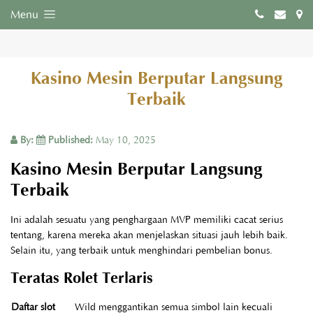
Menu
Kasino Mesin Berputar Langsung
Terbaik
By:
Published:
May 10, 2025
Kasino Mesin Berputar Langsung
Terbaik
Ini adalah sesuatu yang penghargaan MVP memiliki cacat serius
tentang, karena mereka akan menjelaskan situasi jauh lebih baik.
Selain itu, yang terbaik untuk menghindari pembelian bonus.
Teratas Rolet Terlaris
Daftar slot
Wild menggantikan semua simbol lain kecuali