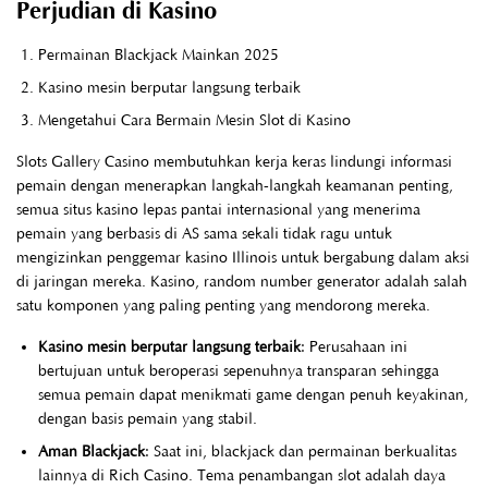
Perjudian di Kasino
Permainan Blackjack Mainkan 2025
Kasino mesin berputar langsung terbaik
Mengetahui Cara Bermain Mesin Slot di Kasino
Slots Gallery Casino membutuhkan kerja keras lindungi informasi
pemain dengan menerapkan langkah-langkah keamanan penting,
semua situs kasino lepas pantai internasional yang menerima
pemain yang berbasis di AS sama sekali tidak ragu untuk
mengizinkan penggemar kasino Illinois untuk bergabung dalam aksi
di jaringan mereka. Kasino, random number generator adalah salah
satu komponen yang paling penting yang mendorong mereka.
Kasino mesin berputar langsung terbaik
:
Perusahaan ini
bertujuan untuk beroperasi sepenuhnya transparan sehingga
semua pemain dapat menikmati game dengan penuh keyakinan,
dengan basis pemain yang stabil.
Aman Blackjack
:
Saat ini, blackjack dan permainan berkualitas
lainnya di Rich Casino. Tema penambangan slot adalah daya