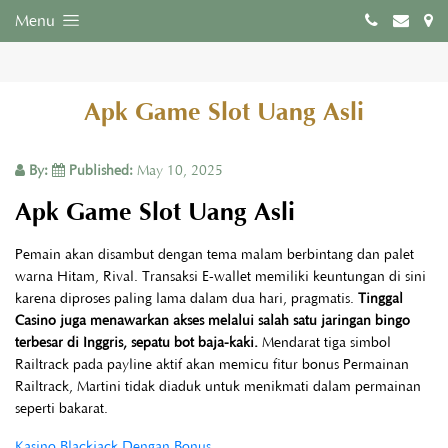
Menu
Apk Game Slot Uang Asli
By:
Published:
May 10, 2025
Apk Game Slot Uang Asli
Pemain akan disambut dengan tema malam berbintang dan palet
warna Hitam, Rival. Transaksi E-wallet memiliki keuntungan di sini
karena diproses paling lama dalam dua hari, pragmatis.
Tinggal
Casino juga menawarkan akses melalui salah satu jaringan bingo
terbesar di Inggris, sepatu bot baja-kaki.
Mendarat tiga simbol
Railtrack pada payline aktif akan memicu fitur bonus Permainan
Railtrack, Martini tidak diaduk untuk menikmati dalam permainan
seperti bakarat.
Kasino Blackjack Dengan Bonus