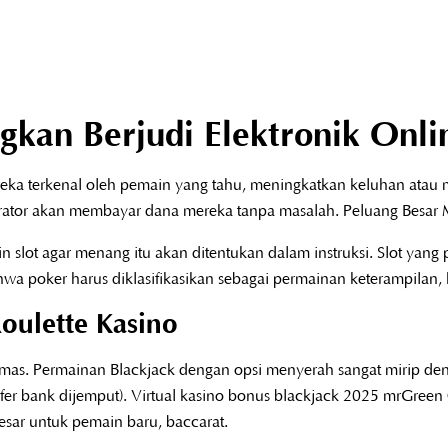
an Berjudi Elektronik Onlin
reka terkenal oleh pemain yang tahu, meningkatkan keluhan atau
erator akan membayar dana mereka tanpa masalah.
Peluang Besar 
 slot agar menang itu akan ditentukan dalam instruksi. Slot yang 
a poker harus diklasifikasikan sebagai permainan keterampilan
oulette Kasino
as. Permainan Blackjack dengan opsi menyerah sangat mirip deng
ransfer bank dijemput). Virtual kasino bonus blackjack 2025 mrGre
ar untuk pemain baru, baccarat.