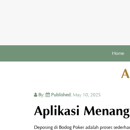
Home
A
By:
Published:
May 10, 2025
Aplikasi Menang 
Deposing di Bodog Poker adalah proses sederhan