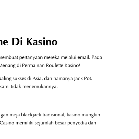
e Di Kasino
 membuat pertanyaan mereka melalui email. Pada
Menang di Permainan Roulette Kasino!
paling sukses di Asia, dan namanya Jack Pot.
, kami tidak menemukannya.
an meja blackjack tradisional, kasino mungkin
en Casino memiliki sejumlah besar penyedia dan