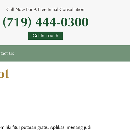
Call Now For A Free Initial Consultation
(719) 444-0300
Get In Touch
tact Us
ot
ki fitur putaran gratis. Aplikasi menang judi