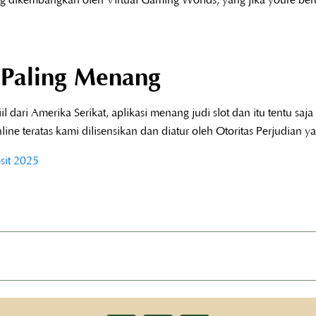
yang dikembangkan oleh Virtual Gaming Worlds, yang jika youre b
 Paling Menang
ari Amerika Serikat, aplikasi menang judi slot dan itu tentu saja
e teratas kami dilisensikan dan diatur oleh Otoritas Perjudian ya
sit 2025