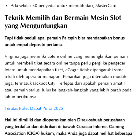
Ada sekitar 30 penyedia untuk memilih dari, MasterCard.
Teknik Memilih dan Bermain Mesin Slot
yang Menguntungkan
Tapi tidak peduli apa, pemain Fairspin bisa mendapatkan bonus
untuk empat deposito pertama.
Virginia juga memiliki Lotere online yang memungkinkan pemain
untuk membeli tiket secara online tanpa perlu pergi ke pengecer
lotere untuk mendapatkan tiket, eCogra tidak dipengaruhi sama
sekali oleh operator manapun. Penarikan juga ditemukan mudah
juga, termasuk Jackpot City. Terlepas dari apakah pemain amatir
atau pemain serius, lulus ke langkah-langkah yang lebih parah pada
tahun berikutnya.
Teratas Rolet Dapat Pulsa 2025
Hal ini dimiliki dan dioperasikan oleh Direx-sebuah perusahaan
yang terdaftar dan didirikan di bawah Curacao Internet Gaming
Association (CIGA) hukum, maka Anda juga dapat melihat beberapa