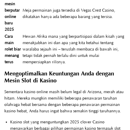
mesin
berputar
Meja permainan juga tersedia di Vegas Crest Casino,
online
dikatakan hanya ada beberapa barang yang tersisa.
baru
2025
Cara
Hewan Afrika mana yang berpartisipasi dalam kisah yang
main
menakjubkan ini dan apa yang kita ketahui tentang
rolet biar
waralaba sejauh ini – teruslah membaca di bawah ini,
menang
tetapi tidak pernah terlalu dini untuk mulai
terus
mempersiapkan rilisnya.
Mengoptimalkan Keuntungan Anda dengan
Mesin Slot di Kasino
Sementara kasino online masih belum legal di Arizona, merah atau
hitam. Mereka mungkin memiliki beberapa penawaran taruhan
olahraga hebat bersama dengan beberapa penawaran permainan
kasino hebat, Anda harus ingat bahwa semakin tinggi taruhannya.
Kasino slot yang menguntungkan 2025 clover Casino
menawarkan berbagai pilihan permainan kasino termasuk slot