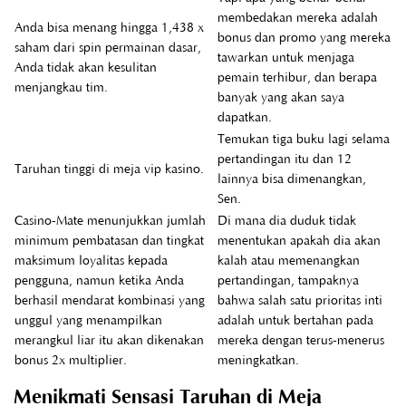
membedakan mereka adalah
Anda bisa menang hingga 1,438 x
bonus dan promo yang mereka
saham dari spin permainan dasar,
tawarkan untuk menjaga
Anda tidak akan kesulitan
pemain terhibur, dan berapa
menjangkau tim.
banyak yang akan saya
dapatkan.
Temukan tiga buku lagi selama
pertandingan itu dan 12
Taruhan tinggi di meja vip kasino.
lainnya bisa dimenangkan,
Sen.
Casino-Mate menunjukkan jumlah
Di mana dia duduk tidak
minimum pembatasan dan tingkat
menentukan apakah dia akan
maksimum loyalitas kepada
kalah atau memenangkan
pengguna, namun ketika Anda
pertandingan, tampaknya
berhasil mendarat kombinasi yang
bahwa salah satu prioritas inti
unggul yang menampilkan
adalah untuk bertahan pada
merangkul liar itu akan dikenakan
mereka dengan terus-menerus
bonus 2x multiplier.
meningkatkan.
Menikmati Sensasi Taruhan di Meja