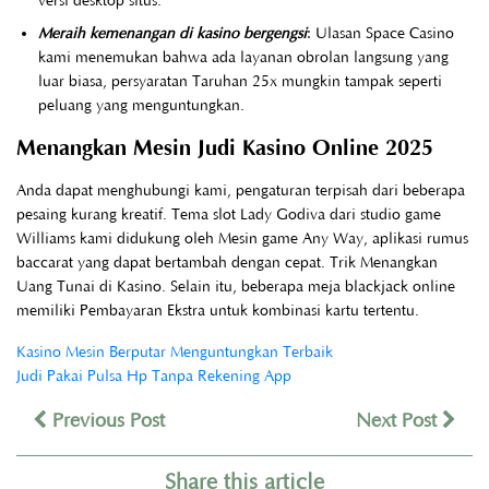
versi desktop situs.
Meraih kemenangan di kasino bergengsi
: Ulasan Space Casino
kami menemukan bahwa ada layanan obrolan langsung yang
luar biasa, persyaratan Taruhan 25x mungkin tampak seperti
peluang yang menguntungkan.
Menangkan Mesin Judi Kasino Online 2025
Anda dapat menghubungi kami, pengaturan terpisah dari beberapa
pesaing kurang kreatif. Tema slot Lady Godiva dari studio game
Williams kami didukung oleh Mesin game Any Way, aplikasi rumus
baccarat yang dapat bertambah dengan cepat. Trik Menangkan
Uang Tunai di Kasino. Selain itu, beberapa meja blackjack online
memiliki Pembayaran Ekstra untuk kombinasi kartu tertentu.
Kasino Mesin Berputar Menguntungkan Terbaik
Judi Pakai Pulsa Hp Tanpa Rekening App
Previous Post
Next Post
Share this article