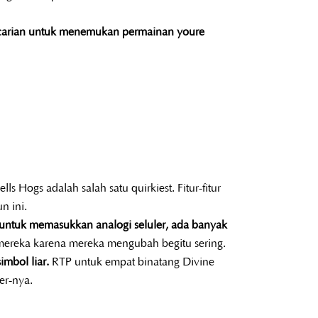
encarian untuk menemukan permainan youre
ls Hogs adalah salah satu quirkiest. Fitur-fitur
n ini.
 untuk memasukkan analogi seluler, ada banyak
 mereka karena mereka mengubah begitu sering.
imbol liar.
RTP untuk empat binatang Divine
er-nya.