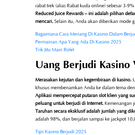
rabat trek (alias Rabat kuda online) sebesar 3-9
Reduced Juice Rewards – ini adalah pilihan de
mencari.
Selain itu, Anda akan diberikan mode g
Bagaimana Cara Menang Di Kasino Dalam Berju
Permainan Apa Yang Ada Di Kasino 2025
Trik Jitu Main Rolet
Uang Berjudi Kasino 
Merasakan kejutan dan kegembiraan di kasino.
U
khusus membenamkan Anda ke dalam tema dengan 
Aplikasi mempercepat putaran slot klien yang s
peluang untuk berjudi di Internet.
Kemenangan jug
Taruhan secara eksklusif adalah jumlah yang diko
adalah 98%, dan berjalan sampai ke jackpot 10,
Tips Kasino Berjudi 2025