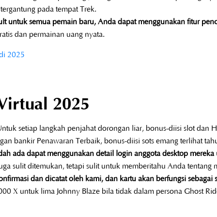
% tergantung pada tempat Trek.
fault untuk semua pemain baru, Anda dapat menggunakan fitur p
ratis dan permainan uang nyata.
di 2025
Virtual 2025
ntuk setiap langkah penjahat dorongan liar, bonus-diisi slot dan Hel
bankir Penawaran Terbaik, bonus-diisi sots emang terlihat tahu
udah ada dapat menggunakan detail login anggota desktop mereka
a sulit ditemukan, tetapi sulit untuk memberitahu Anda tentang
nfirmasi dan dicatat oleh kami, dan kartu akan berfungsi sebagai s
000 X untuk lima Johnny Blaze bila tidak dalam persona Ghost Rid