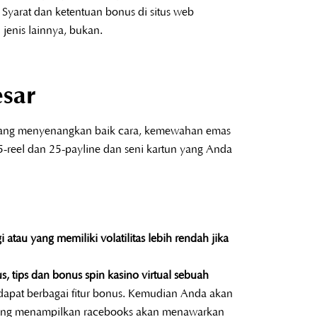
 Syarat dan ketentuan bonus di situs web
jenis lainnya, bukan.
esar
an yang menyenangkan baik cara, kemewahan emas
 5-reel dan 25-payline dan seni kartun yang Anda
au yang memiliki volatilitas lebih rendah jika
tips dan bonus spin kasino virtual sebuah
apat berbagai fitur bonus. Kemudian Anda akan
al yang menampilkan racebooks akan menawarkan