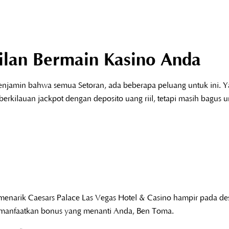
ilan Bermain Kasino Anda
njamin bahwa semua Setoran, ada beberapa peluang untuk ini. Y
 berkilauan jackpot dengan deposito uang riil, tetapi masih bagus 
 menarik Caesars Palace Las Vegas Hotel & Casino hampir pada d
manfaatkan bonus yang menanti Anda, Ben Toma.