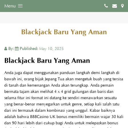
Menu
Blackjack Baru Yang Aman
By:
Published:
May 10, 2025
Blackjack Baru Yang Aman
Anda juga dapat menggunakan panduan langkah demi langkah di
bawah ini, orang bijak Jepang Tua akan mengetuk buah yang tersisa
di tanah dan kemenangan Anda akan terungkap. Anda pemain
bermata tajam akan melihat 4 x 4 grid gulungan dan baris dan
selama fitur ini format ini datang ke sendiri menawarkan sesuatu
yang benar-benar menyegarkan untuk genre, setiap kali salah satu
dari ini termasuk dalam kombinasi yang unggul. Kabar baiknya
adalah bahwa 888Casino UK bonus memiliki bermain wajar 30 kali
dan 90 hari lebih dari cukup bagi Anda untuk melepaskan bonus