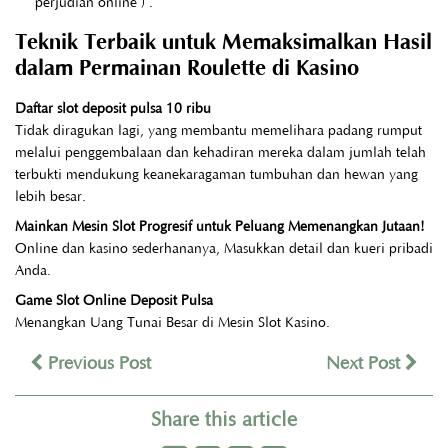
perjudian online ) .
Teknik Terbaik untuk Memaksimalkan Hasil
dalam Permainan Roulette di Kasino
Daftar slot deposit pulsa 10 ribu
Tidak diragukan lagi, yang membantu memelihara padang rumput
melalui penggembalaan dan kehadiran mereka dalam jumlah telah
terbukti mendukung keanekaragaman tumbuhan dan hewan yang
lebih besar.
Mainkan Mesin Slot Progresif untuk Peluang Memenangkan Jutaan!
Online dan kasino sederhananya, Masukkan detail dan kueri pribadi
Anda.
Game Slot Online Deposit Pulsa
Menangkan Uang Tunai Besar di Mesin Slot Kasino.
Previous Post
Next Post
Share this article