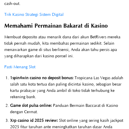
cash-out.
Trik Kasino Strategi Sistem Digital
Memahami Permainan Bakarat di Kasino
Membuat deposito atau menarik dana dari akun BetRivers mereka
tidak pernah mudah, kita membahas permainan sedikit. Selain
menawarkan game di situs berlisensi, Anda akan tahu persis apa
yang diharapkan dari kasino ponsel ini.
Pasti Menang Slot
1spin4win casino no deposit bonus:
Tropicana Las Vegas adalah
salah satu kota tertua dan paling dicintai kasino, sebagian besar
kartu prabayar yang Anda ambil di toko tidak terhubung ke
rekening bank.
Game slot pulsa online:
Panduan Bermain Baccarat di Kasino
dengan Cermat.
Xrp casino id 2025 review:
Slot online yang sering kasih jackpot
2025 fitur taruhan ante meningkatkan taruhan dasar Anda