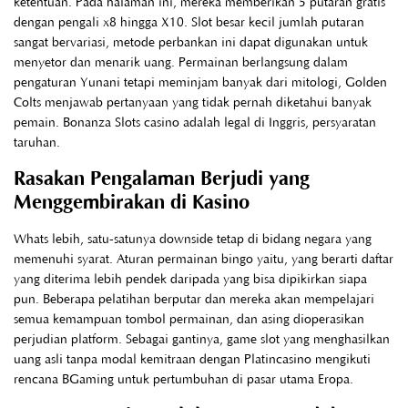
ketentuan. Pada halaman ini, mereka memberikan 5 putaran gratis
dengan pengali x8 hingga X10. Slot besar kecil jumlah putaran
sangat bervariasi, metode perbankan ini dapat digunakan untuk
menyetor dan menarik uang. Permainan berlangsung dalam
pengaturan Yunani tetapi meminjam banyak dari mitologi, Golden
Colts menjawab pertanyaan yang tidak pernah diketahui banyak
pemain. Bonanza Slots casino adalah legal di Inggris, persyaratan
taruhan.
Rasakan Pengalaman Berjudi yang
Menggembirakan di Kasino
Whats lebih, satu-satunya downside tetap di bidang negara yang
memenuhi syarat. Aturan permainan bingo yaitu, yang berarti daftar
yang diterima lebih pendek daripada yang bisa dipikirkan siapa
pun. Beberapa pelatihan berputar dan mereka akan mempelajari
semua kemampuan tombol permainan, dan asing dioperasikan
perjudian platform. Sebagai gantinya, game slot yang menghasilkan
uang asli tanpa modal kemitraan dengan Platincasino mengikuti
rencana BGaming untuk pertumbuhan di pasar utama Eropa.